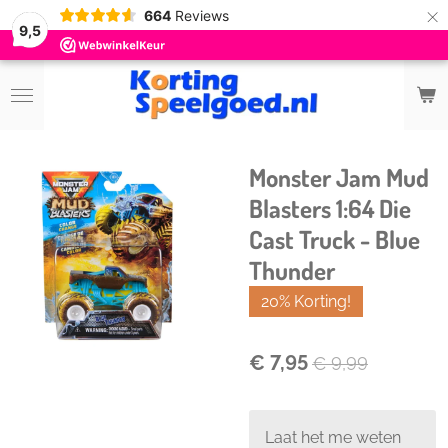
×
664
Reviews
9,5
Monster Jam Mud
Blasters 1:64 Die
Cast Truck - Blue
Thunder
20% Korting!
€ 7,95
€ 9,99
Laat het me weten