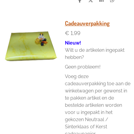
D
D
S
D
e
e
h
e
l
e
a
l
e
l
r
e
n
e
n
Cadeauverpakking
€ 1,99
Nieuw!
Wilt u de artikelen ingepakt
hebben?
Geen probleem!
Voeg deze
cadeauverpakking toe aan de
winkelwagen per gewenst in
te pakken artikel en de
bestelde artikelen worden
voor u ingepakt in het
gekozen Neutraal /
Sinterklaas of Kerst
cadeaupapier.