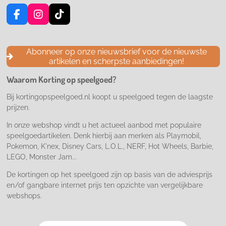
F
I
T
a
n
i
c
s
k
e
t
T
Abonneer op onze nieuwsbrief voor de nieuwste
b
a
o
artikelen en scherpste aanbiedingen!
o
g
k
o
r
Waarom Korting op speelgoed?
k
a
m
Bij kortingopspeelgoed.nl koopt u speelgoed tegen de laagste
prijzen.
In onze webshop vindt u het actueel aanbod met populaire
speelgoedartikelen. Denk hierbij aan merken als Playmobil,
Pokemon, K'nex, Disney Cars, L.O.L., NERF, Hot Wheels, Barbie,
LEGO, Monster Jam...
De kortingen op het speelgoed zijn op basis van de adviesprijs
en/of gangbare internet prijs ten opzichte van vergelijkbare
webshops.