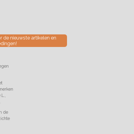
 de nieuwste artikelen en
edingen!
tegen
et
 merken
L.,
.
an de
zichte