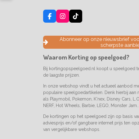
F
I
T
a
n
i
c
s
k
e
t
T
Abonneer op onze nieuwsbrief voor
b
a
o
scherpste aanbi
o
g
k
o
r
Waarom Korting op speelgoed?
k
a
m
Bij kortingopspeelgoed.nl koopt u speelgoed 
de laagste prijzen.
In onze webshop vindt u het actueel aanbod m
populaire speelgoedartikelen. Denk hierbij aan
als Playmobil, Pokemon, K'nex, Disney Cars, L.O.
NERF, Hot Wheels, Barbie, LEGO, Monster Jam..
De kortingen op het speelgoed zijn op basis v
adviesprijs en/of gangbare internet prijs ten op
van vergelijkbare webshops.