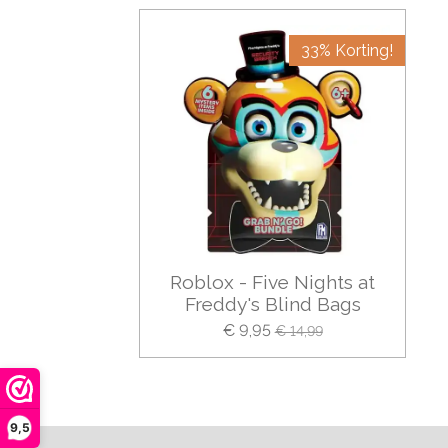
33% Korting!
Roblox - Five Nights at
Freddy's Blind Bags
€ 9,95
€ 14,99
9,5