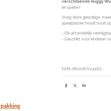
verschillende Huggy W
en spelen!
Voeg deze griezelige, maar
speelplezier houdt nooit o
- Elk afzonderlijk verkrijgba
- Geschikt voor kinderen va
EAN: 0810087214463
D
D
S
e
e
h
l
e
a
e
l
r
n
e
rpakking