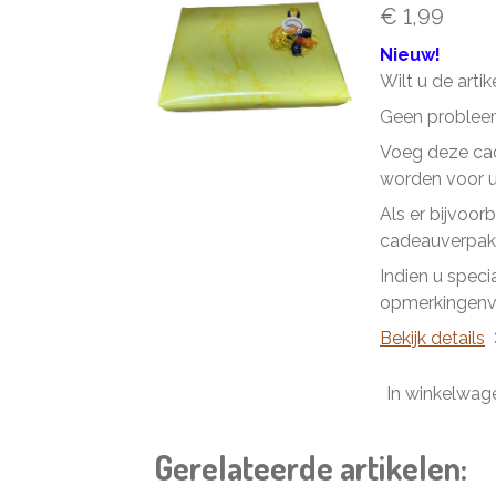
€ 1,99
Nieuw!
Wilt u de arti
Geen problee
Voeg deze cad
worden voor u 
Als er bijvoor
cadeauverpakk
Indien u speci
opmerkingenve
Bekijk details
In winkelwag
Gerelateerde artikelen: