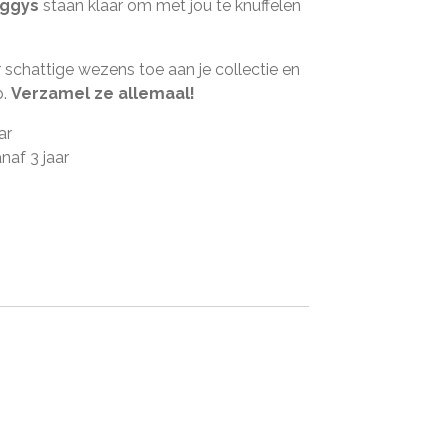
uggys
staan klaar om met jou te knuffelen
 schattige wezens toe aan je collectie en
p.
Verzamel ze allemaal!
ar
naf 3 jaar