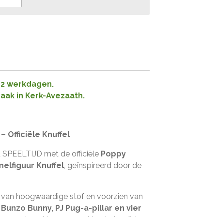
1-2 werkdagen.
raak in Kerk-Avezaath.
– Officiële Knuffel
ijd SPEELTIJD met de officiële
Poppy
elfiguur Knuffel
, geïnspireerd door de
t van hoogwaardige stof en voorzien van
.
Bunzo Bunny, PJ Pug-a-pillar en vier