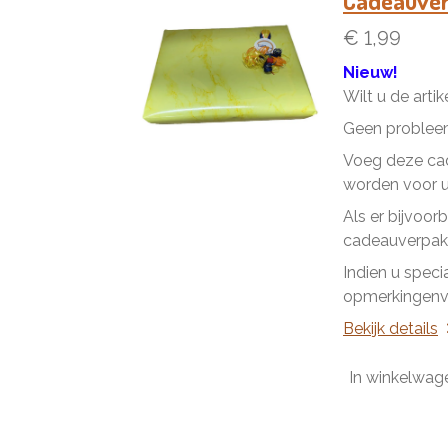
Cadeauve
€ 1,99
Nieuw!
Wilt u de arti
Geen problee
Voeg deze cad
worden voor u 
Als er bijvoor
cadeauverpakk
Indien u speci
opmerkingenve
Bekijk details
In winkelwag