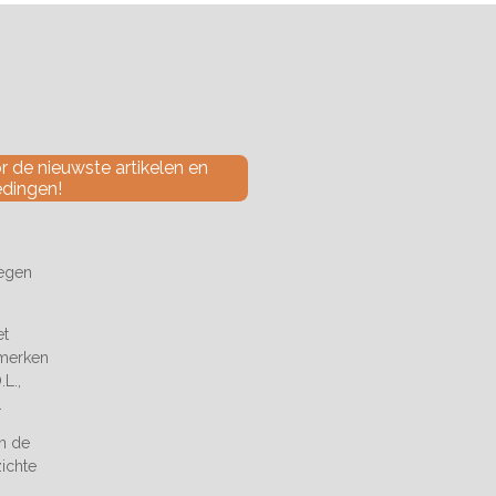
 de nieuwste artikelen en
edingen!
tegen
et
 merken
L.,
.
an de
zichte