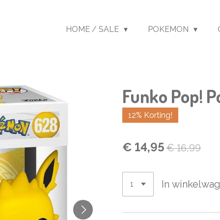
HOME / SALE
POKEMON
Funko Pop! P
12% Korting!
€ 14,95
€ 16,99
In winkelwa