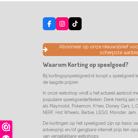
F
I
T
a
n
i
c
s
k
e
t
T
Abonneer op onze nieuwsbrief voor
b
a
o
scherpste aanbi
o
g
k
o
r
Waarom Korting op speelgoed?
k
a
m
Bij kortingopspeelgoed.nl koopt u speelgoed 
de laagste prijzen.
In onze webshop vindt u het actueel aanbod m
populaire speelgoedartikelen. Denk hierbij aan
als Playmobil, Pokemon, K'nex, Disney Cars, L.O.
NERF, Hot Wheels, Barbie, LEGO, Monster Jam..
De kortingen op het speelgoed zijn op basis v
adviesprijs en/of gangbare internet prijs ten op
van vergelijkbare webshops.