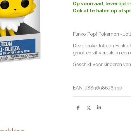
Op voorraad, levertijd 
Ook af te halen op afsp
Funko Pop! Pokemon - Jol
Deze leuke Jolteon Funko 
groot en zit verpakt in ee
Geschikt voor kinderen vana
EAN: 0889698636940
D
D
S
e
e
h
l
e
a
e
l
r
n
e