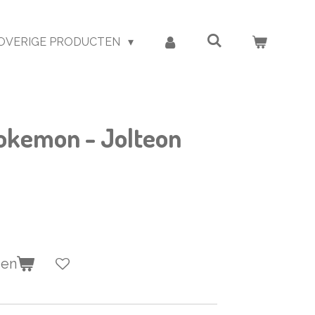
OVERIGE PRODUCTEN
okemon - Jolteon
gen