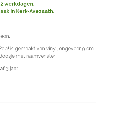
1-2 werkdagen.
raak in Kerk-Avezaath.
teon.
Pop! is gemaakt van vinyl, ongeveer 9 cm
n doosje met raamvenster.
f 3 jaar.