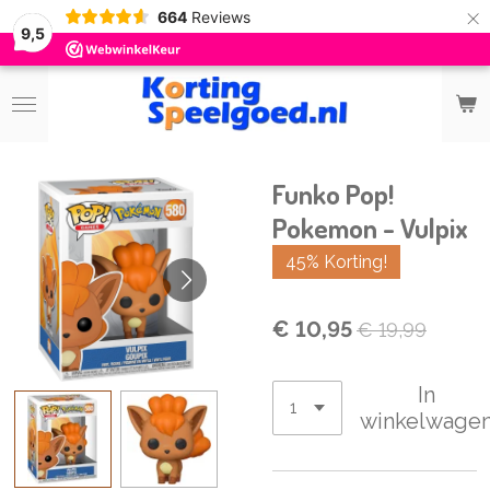
×
664
Reviews
9,5
Funko Pop!
Pokemon - Vulpix
45% Korting!
€ 10,95
€ 19,99
In
winkelwage