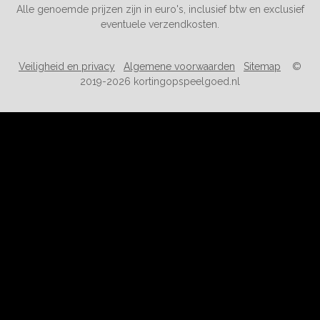
Alle genoemde prijzen zijn in euro's, inclusief btw en exclusief
eventuele verzendkosten.
Veiligheid en privacy
Algemene voorwaarden
Sitemap
©
2019-2026 kortingopspeelgoed.nl