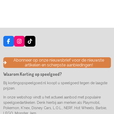
F
I
T
a
n
i
c
s
k
e
t
T
Abonneer op onze nieuwsbrief voor de nieuwste
b
a
o
artikelen en scherpste aanbiedingen!
o
g
k
o
r
Waarom Korting op speelgoed?
k
a
m
Bij kortingopspeelgoed.nl koopt u speelgoed tegen de laagste
prijzen.
In onze webshop vindt u het actueel aanbod met populaire
speelgoedartikelen. Denk hierbij aan merken als Playmobil,
Pokemon, K'nex, Disney Cars, L.O.L., NERF, Hot Wheels, Barbie,
LEGO, Monster Jam...