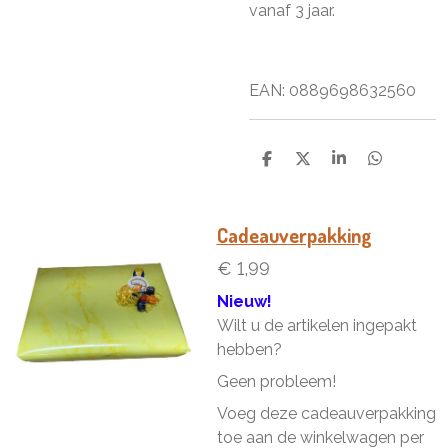
vanaf 3 jaar.
EAN: 0889698632560
D
D
S
D
e
e
h
e
l
e
a
l
e
l
r
e
n
e
n
Cadeauverpakking
€ 1,99
Nieuw!
Wilt u de artikelen ingepakt
hebben?
Geen probleem!
Voeg deze cadeauverpakking
toe aan de winkelwagen per