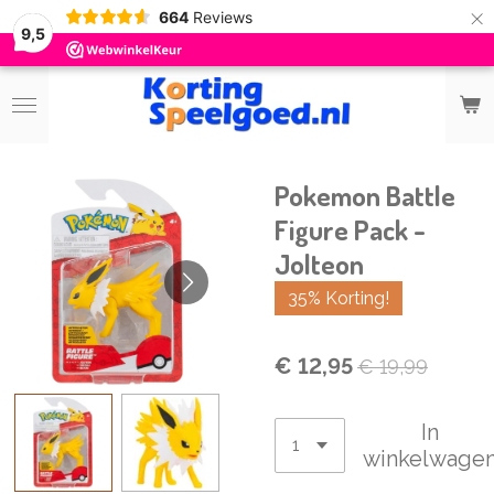
×
664
Reviews
9,5
Pokemon Battle
Figure Pack -
Jolteon
35% Korting!
€ 12,95
€ 19,99
In
winkelwage