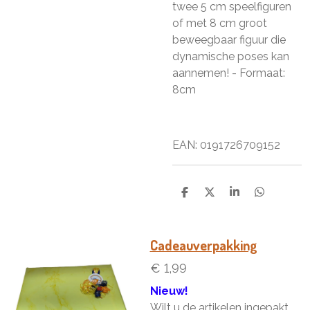
twee 5 cm speelfiguren
of met 8 cm groot
beweegbaar figuur die
dynamische poses kan
aannemen! - Formaat:
8cm
EAN: 0191726709152
D
D
S
D
e
e
h
e
l
e
a
l
e
l
r
e
n
e
n
Cadeauverpakking
€ 1,99
Nieuw!
Wilt u de artikelen ingepakt