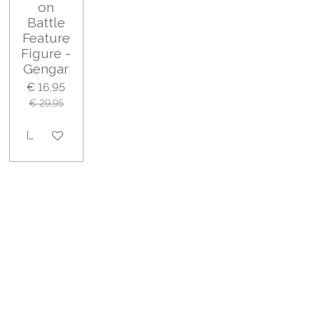
on
Battle
Feature
Figure -
Gengar
€ 16,95
€ 29,95
In winkelwagen