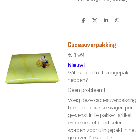
D
D
S
D
e
e
h
e
l
e
a
l
e
l
r
e
n
e
n
Cadeauverpakking
€ 1,99
Nieuw!
Wilt u de artikelen ingepakt
hebben?
Geen probleem!
Voeg deze cadeauverpakking
toe aan de winkelwagen per
gewenst in te pakken artikel
en de bestelde artikelen
worden voor u ingepakt in het
gekozen Neutraal /