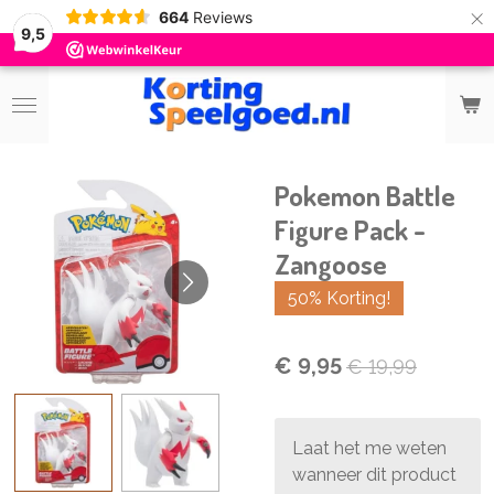
×
664
Reviews
9,5
Pokemon Battle
Figure Pack -
Zangoose
50% Korting!
€ 9,95
€ 19,99
Laat het me weten
wanneer dit product