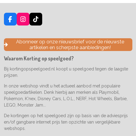
F
I
T
a
n
i
c
s
k
e
t
T
Abonneer op onze nieuwsbrief voor de nieuwste
b
a
o
artikelen en scherpste aanbiedingen!
o
g
k
o
r
Waarom Korting op speelgoed?
k
a
m
Bij kortingopspeelgoed.nl koopt u speelgoed tegen de laagste
prijzen.
In onze webshop vindt u het actueel aanbod met populaire
speelgoedartikelen. Denk hierbij aan merken als Playmobil,
Pokemon, K'nex, Disney Cars, L.O.L., NERF, Hot Wheels, Barbie,
LEGO, Monster Jam...
De kortingen op het speelgoed zijn op basis van de adviesprijs
en/of gangbare internet prijs ten opzichte van vergelijkbare
webshops.