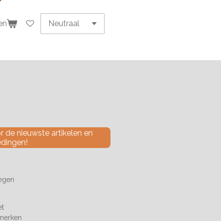
en
 de nieuwste artikelen en
edingen!
tegen
et
 merken