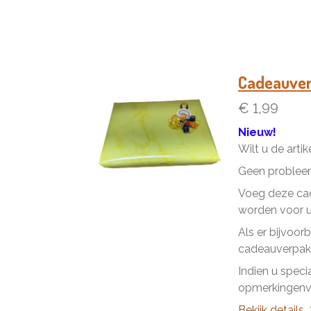
Cadeauve
€ 1,99
Nieuw!
Wilt u de arti
Geen problee
Voeg deze cad
worden voor u 
Als er bijvoor
cadeauverpakk
Indien u speci
opmerkingenve
Bekijk details