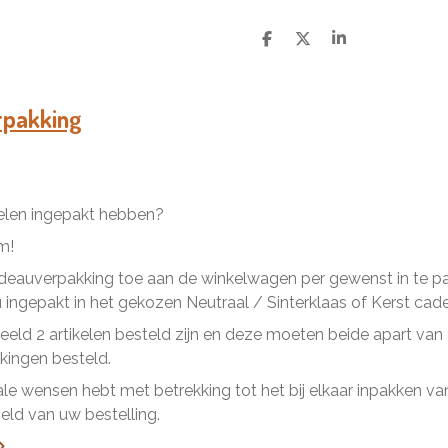
D
D
S
e
e
h
l
e
a
e
l
r
n
e
rpakking
kelen ingepakt hebben?
m!
eauverpakking toe aan de winkelwagen per gewenst in te pakk
ingepakt in het gekozen Neutraal / Sinterklaas of Kerst cad
beeld 2 artikelen besteld zijn en deze moeten beide apart va
ingen besteld.
ale wensen hebt met betrekking tot het bij elkaar inpakken van 
ld van uw bestelling.