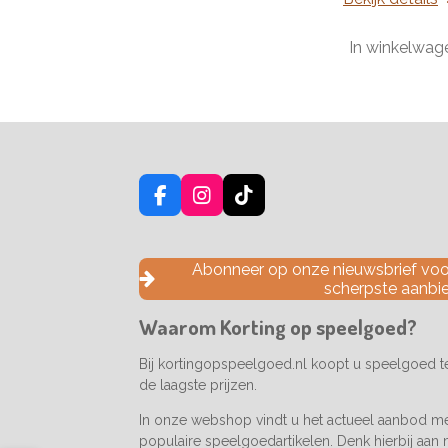
In winkelwag
F
I
T
a
n
i
c
s
k
e
t
T
Abonneer op onze nieuwsbrief voor
b
a
o
scherpste aanbi
o
g
k
o
r
Waarom Korting op speelgoed?
k
a
m
Bij kortingopspeelgoed.nl koopt u speelgoed 
de laagste prijzen.
In onze webshop vindt u het actueel aanbod m
populaire speelgoedartikelen. Denk hierbij aan