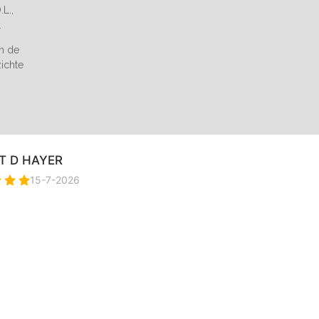
L.,
.
an de
zichte