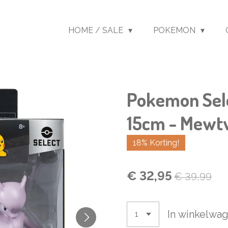
HOME / SALE
POKEMON
Pokemon Sele
15cm - Mewt
18% Korting!
€ 32,95
€ 39,99
In winkelwa