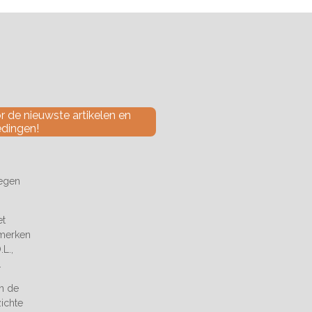
 de nieuwste artikelen en
edingen!
tegen
et
 merken
L.,
.
an de
zichte