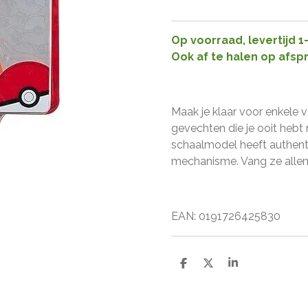
Op voorraad, levertijd 
Ook af te halen op afsp
Maak je klaar voor enkele
gevechten die je ooit heb
schaalmodel heeft authent
mechanisme. Vang ze alle
EAN: 0191726425830
D
D
S
e
e
h
l
e
a
e
l
r