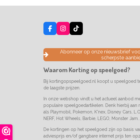
F
I
T
a
n
i
c
s
k
e
t
T
Abonneer op onze nieuwsbrief voor
b
a
o
scherpste aanbi
o
g
k
o
r
Waarom Korting op speelgoed?
k
a
m
Bij kortingopspeelgoed.nl koopt u speelgoed 
de laagste prijzen.
In onze webshop vindt u het actueel aanbod m
populaire speelgoedartikelen. Denk hierbij aan
als Playmobil, Pokemon, K'nex, Disney Cars, L.O.
NERF, Hot Wheels, Barbie, LEGO, Monster Jam..
De kortingen op het speelgoed zijn op basis v
adviesprijs en/of gangbare internet prijs ten op