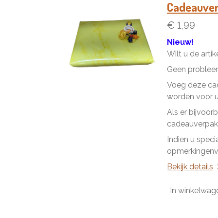
Cadeauve
€ 1,99
Nieuw!
Wilt u de arti
Geen problee
Voeg deze cad
worden voor u 
Als er bijvoor
cadeauverpakk
Indien u speci
opmerkingenve
Bekijk details
In winkelwag