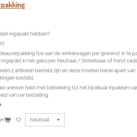
n
e
rpakking
kelen ingepakt hebben?
m!
eauverpakking toe aan de winkelwagen per gewenst in te pakk
ingepakt in het gekozen Neutraal / Sinterklaas of Kerst cad
beeld 2 artikelen besteld zijn en deze moeten beide apart va
ingen besteld.
ale wensen hebt met betrekking tot het bij elkaar inpakken van 
ld van uw bestelling.
en