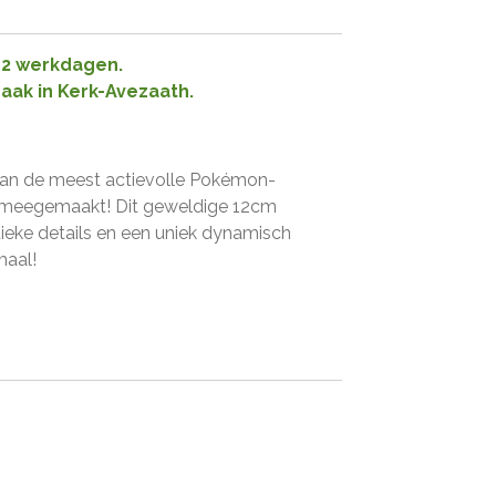
1-2 werkdagen.
raak in Kerk-Avezaath.
 van de meest actievolle Pokémon-
t meegemaakt! Dit geweldige 12cm
ieke details en een uniek dynamisch
maal!