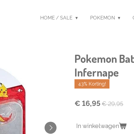
HOME / SALE
POKEMON
Pokemon Batt
Infernape
43% Korting!
€ 16,95
€ 29,95
In winkelwagen