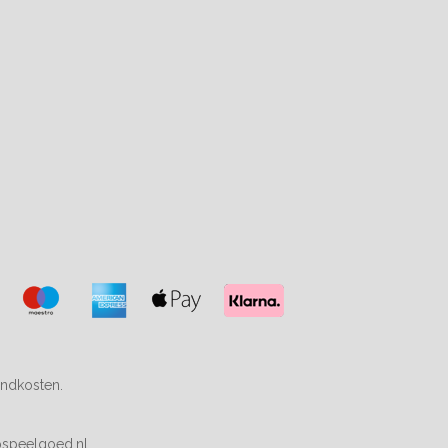
endkosten.
speelgoed.nl