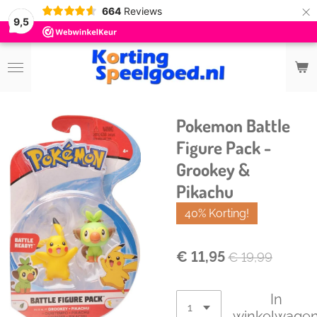
×
664
Reviews
9,5
Pokemon Battle
Figure Pack -
Grookey &
Pikachu
40% Korting!
€ 11,95
€ 19,99
In
winkelwage