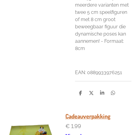
meerdere varianten met
twee 5 cm speelfiguren
of met 8 cm groot
beweegbaar figuur die
dynamische poses kan
aannemen! - Formaat:
8cm
EAN: 0889933976251
D
D
S
D
e
e
h
e
l
e
a
l
e
l
r
e
n
e
n
Cadeauverpakking
€ 1,99