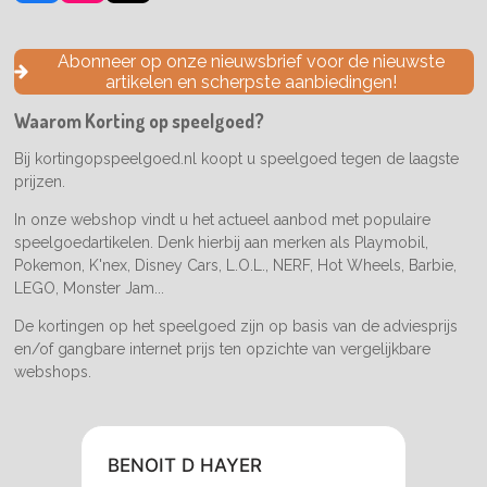
a
n
i
c
s
k
e
t
T
Abonneer op onze nieuwsbrief voor de nieuwste
b
a
o
artikelen en scherpste aanbiedingen!
o
g
k
o
r
Waarom Korting op speelgoed?
k
a
m
Bij kortingopspeelgoed.nl koopt u speelgoed tegen de laagste
prijzen.
In onze webshop vindt u het actueel aanbod met populaire
speelgoedartikelen. Denk hierbij aan merken als Playmobil,
Pokemon, K'nex, Disney Cars, L.O.L., NERF, Hot Wheels, Barbie,
LEGO, Monster Jam...
De kortingen op het speelgoed zijn op basis van de adviesprijs
en/of gangbare internet prijs ten opzichte van vergelijkbare
webshops.