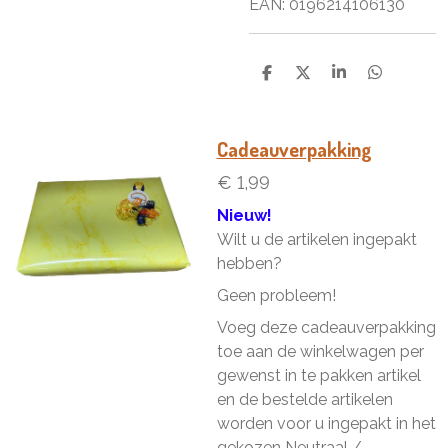
EAN: 0196214106130
D
D
S
D
e
e
h
e
l
e
a
l
e
l
r
e
n
e
n
Cadeauverpakking
€ 1,99
Nieuw!
Wilt u de artikelen ingepakt
hebben?
Geen probleem!
Voeg deze cadeauverpakking
toe aan de winkelwagen per
gewenst in te pakken artikel
en de bestelde artikelen
worden voor u ingepakt in het
gekozen Neutraal /