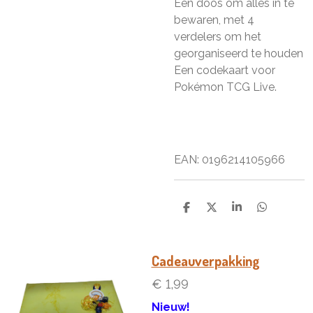
Een doos om alles in te
bewaren, met 4
verdelers om het
georganiseerd te houden
Een codekaart voor
Pokémon TCG Live.
EAN:
0196214105966
D
D
S
D
e
e
h
e
l
e
a
l
e
l
r
e
n
e
n
Cadeauverpakking
€ 1,99
Nieuw!