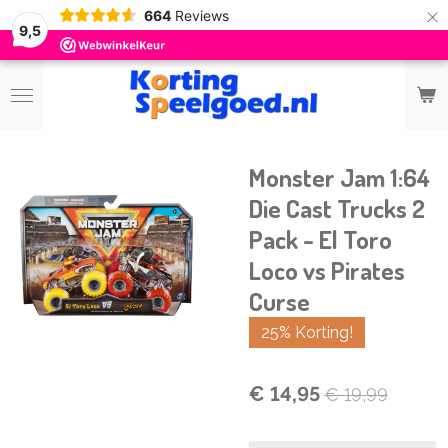
×
664
Reviews
9,5
Monster Jam 1:64
Die Cast Trucks 2
Pack - El Toro
Loco vs Pirates
Curse
25% Korting!
€ 14,95
€ 19,99