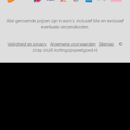
Alle genoemde prijzen zijn in euro's, inclusief btw en exclusief
eventuele verzendkosten.
Veiligheid en privacy
Algemene voorwaarden
Sitemap
©
2019-2026 kortingopspeelgoed.nl