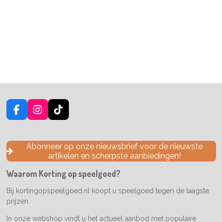
F
I
T
a
n
i
c
s
k
e
t
T
Abonneer op onze nieuwsbrief voor de nieuwste
b
a
o
artikelen en scherpste aanbiedingen!
o
g
k
o
r
Waarom Korting op speelgoed?
k
a
m
Bij kortingopspeelgoed.nl koopt u speelgoed tegen de laagste
prijzen.
In onze webshop vindt u het actueel aanbod met populaire