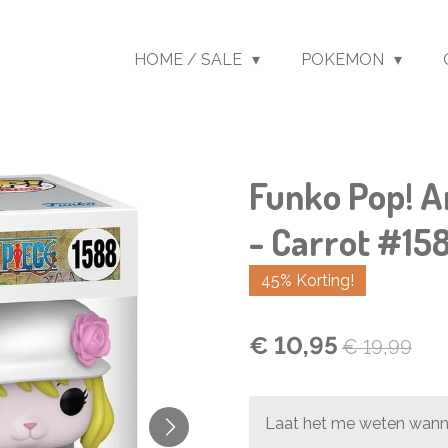
HOME / SALE
POKEMON
Funko Pop! A
- Carrot #15
45% Korting!
€ 10,95
€ 19,99
Laat het me weten wanne