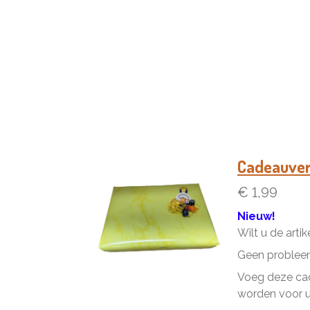
Cadeauve
€ 1,99
Nieuw!
Wilt u de arti
Geen problee
Voeg deze cad
worden voor u 