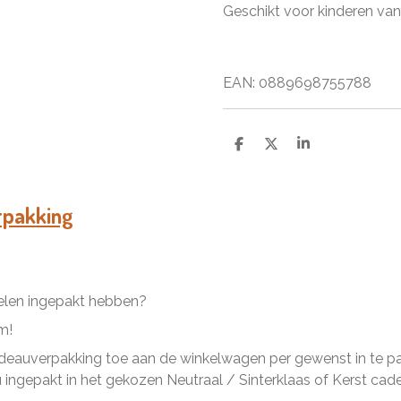
Geschikt voor kinderen vana
EAN: 0889698755788
D
D
S
e
e
h
l
e
a
e
l
r
n
e
rpakking
kelen ingepakt hebben?
m!
eauverpakking toe aan de winkelwagen per gewenst in te pakk
ingepakt in het gekozen Neutraal / Sinterklaas of Kerst cad