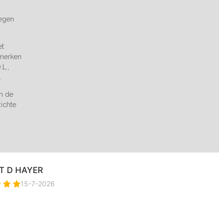
tegen
et
 merken
L.,
.
an de
zichte