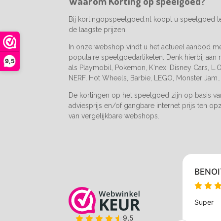
Waarom Korting op speelgoed?
k
a
m
Bij kortingopspeelgoed.nl koopt u speelgoed 
de laagste prijzen.
In onze webshop vindt u het actueel aanbod m
populaire speelgoedartikelen. Denk hierbij aan
9,5
als Playmobil, Pokemon, K'nex, Disney Cars, L.O.
NERF, Hot Wheels, Barbie, LEGO, Monster Jam..
De kortingen op het speelgoed zijn op basis v
adviesprijs en/of gangbare internet prijs ten op
van vergelijkbare webshops.