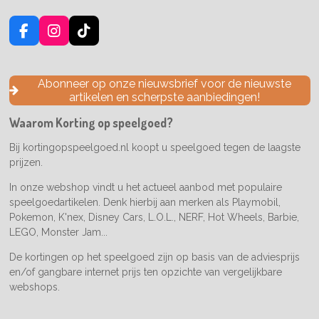
F
I
T
a
n
i
c
s
k
e
t
T
Abonneer op onze nieuwsbrief voor de nieuwste
b
a
o
artikelen en scherpste aanbiedingen!
o
g
k
o
r
Waarom Korting op speelgoed?
k
a
m
Bij kortingopspeelgoed.nl koopt u speelgoed tegen de laagste
prijzen.
In onze webshop vindt u het actueel aanbod met populaire
speelgoedartikelen. Denk hierbij aan merken als Playmobil,
Pokemon, K'nex, Disney Cars, L.O.L., NERF, Hot Wheels, Barbie,
LEGO, Monster Jam...
De kortingen op het speelgoed zijn op basis van de adviesprijs
en/of gangbare internet prijs ten opzichte van vergelijkbare
webshops.