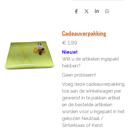
D
D
S
D
e
e
h
e
l
e
a
l
e
l
r
e
n
e
n
Cadeauverpakking
€ 1,99
Nieuw!
Wilt u de artikelen ingepakt
hebben?
Geen probleem!
Voeg deze cadeauverpakking
toe aan de winkelwagen per
gewenst in te pakken artikel
en de bestelde artikelen
worden voor u ingepakt in het
gekozen Neutraal /
Sinterklaas of Kerst