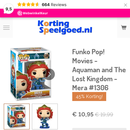
×
664
Reviews
9,5
Funko Pop!
Movies -
Aquaman and The
Lost Kingdom -
Mera #1306
45% Korting!
€ 10,95
€ 19,99