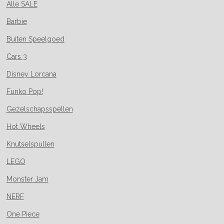
Alle SALE
Barbie
Buiten Speelgoed
Cars 3
Disney Lorcana
Funko Pop!
Gezelschapsspellen
Hot Wheels
Knutselspullen
LEGO
Monster Jam
NERF
One Piece