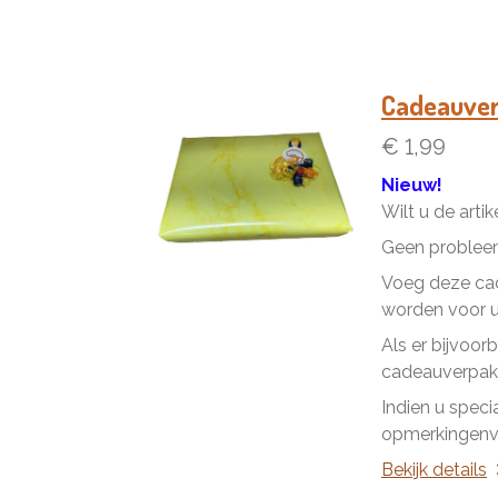
Cadeauve
€ 1,99
Nieuw!
Wilt u de arti
Geen problee
Voeg deze cad
worden voor u 
Als er bijvoor
cadeauverpakk
Indien u speci
opmerkingenve
Bekijk details