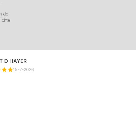
.
an de
zichte