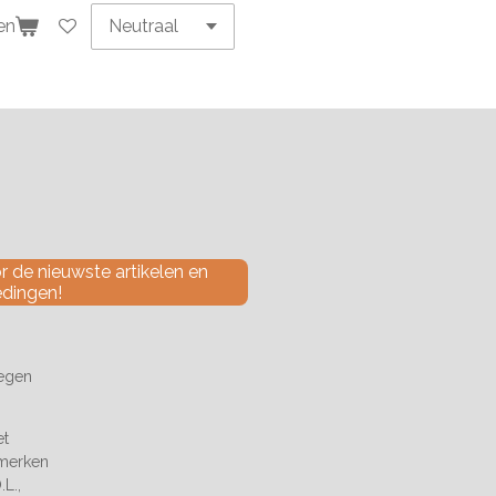
en
 de nieuwste artikelen en
edingen!
tegen
et
 merken
L.,