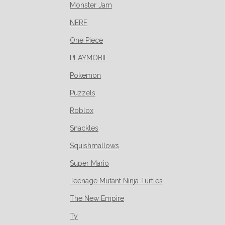
Monster Jam
NERF
One Piece
PLAYMOBIL
Pokemon
Puzzels
Roblox
Snackles
Squishmallows
Super Mario
Teenage Mutant Ninja Turtles
The New Empire
Ty