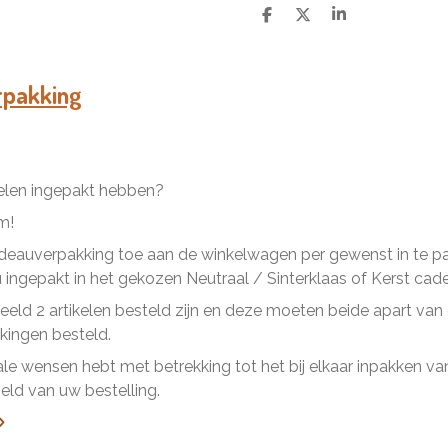
D
D
S
e
e
h
l
e
a
e
l
r
n
e
rpakking
kelen ingepakt hebben?
m!
eauverpakking toe aan de winkelwagen per gewenst in te pakk
ingepakt in het gekozen Neutraal / Sinterklaas of Kerst cad
beeld 2 artikelen besteld zijn en deze moeten beide apart va
ingen besteld.
ale wensen hebt met betrekking tot het bij elkaar inpakken van 
ld van uw bestelling.