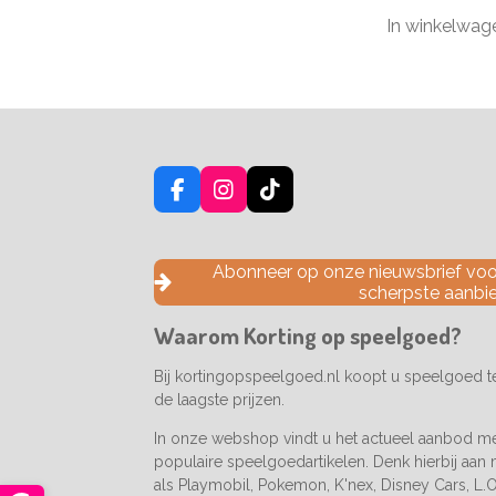
In winkelwag
F
I
T
a
n
i
c
s
k
e
t
T
Abonneer op onze nieuwsbrief voor
b
a
o
scherpste aanbi
o
g
k
o
r
Waarom Korting op speelgoed?
k
a
m
Bij kortingopspeelgoed.nl koopt u speelgoed 
de laagste prijzen.
In onze webshop vindt u het actueel aanbod m
populaire speelgoedartikelen. Denk hierbij aan
als Playmobil, Pokemon, K'nex, Disney Cars, L.O.