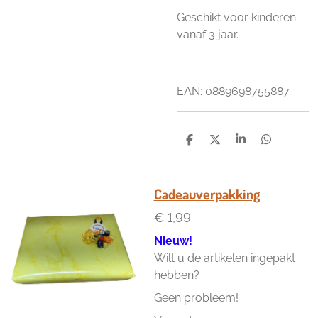
Geschikt voor kinderen
vanaf 3 jaar.
EAN: 0889698755887
D
D
S
D
e
e
h
e
l
e
a
l
e
l
r
e
n
e
n
Cadeauverpakking
€ 1,99
Nieuw!
Wilt u de artikelen ingepakt
hebben?
Geen probleem!