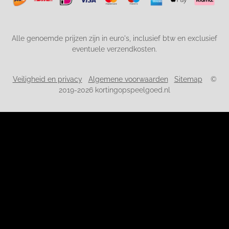
Alle genoemde prijzen zijn in euro's, inclusief btw en exclusief
eventuele verzendkosten.
Veiligheid en privacy
Algemene voorwaarden
Sitemap
©
2019-2026 kortingopspeelgoed.nl