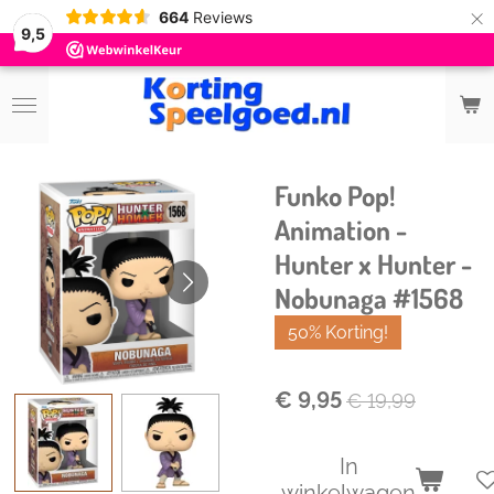
×
664
Reviews
9,5
Funko Pop!
Animation -
Hunter x Hunter -
Nobunaga #1568
50% Korting!
€ 9,95
€ 19,99
In
winkelwagen