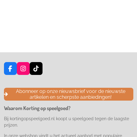
F
I
T
a
n
i
c
s
k
e
t
T
Abonneer op onze nieuwsbrief voor de nieuwste
b
a
o
artikelen en scherpste aanbiedingen!
o
g
k
o
r
Waarom Korting op speelgoed?
k
a
m
Bij kortingopspeelgoed.nl koopt u speelgoed tegen de laagste
prijzen.
In onze webshop vindt u het actueel aanbod met populaire