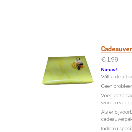
Cadeauver
€ 1,99
Nieuw!
Wilt u de arti
Geen problee
Voeg deze cad
worden voor u 
Als er bijvoor
cadeauverpakk
Indien u speci