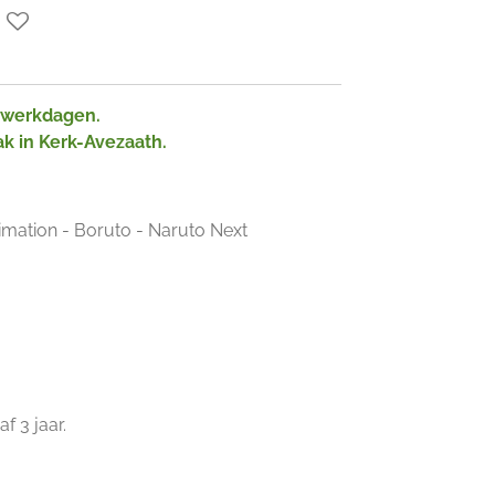
2 werkdagen.
ak in Kerk-Avezaath.
imation - Boruto - Naruto Next
f 3 jaar.