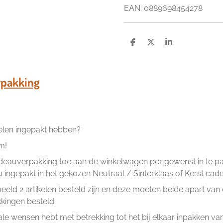
EAN: 0889698454278
D
D
S
e
e
h
l
e
a
e
l
r
n
e
pakking
kelen ingepakt hebben?
m!
eauverpakking toe aan de winkelwagen per gewenst in te pakk
ingepakt in het gekozen Neutraal / Sinterklaas of Kerst cad
beeld 2 artikelen besteld zijn en deze moeten beide apart va
ingen besteld.
ale wensen hebt met betrekking tot het bij elkaar inpakken van 