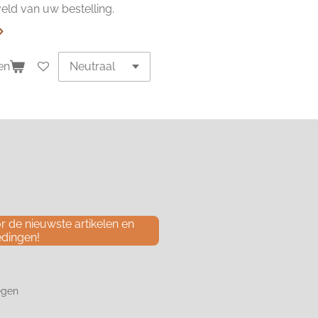
ld van uw bestelling.
en
 de nieuwste artikelen en
edingen!
egen