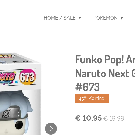
HOME / SALE
POKEMON
Funko Pop! A
Naruto Next G
#673
45% Korting!
€ 10,95
€ 19,99