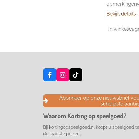
opmerkingenve
Bekijk details
In winkelwag
F
I
T
a
n
i
c
s
k
e
t
T
Abonneer op onze nieuwsbrief voor
b
a
o
scherpste aanbi
o
g
k
o
r
Waarom Korting op speelgoed?
k
a
m
Bij kortingopspeelgoed.nl koopt u speelgoed t
de laagste prijzen.