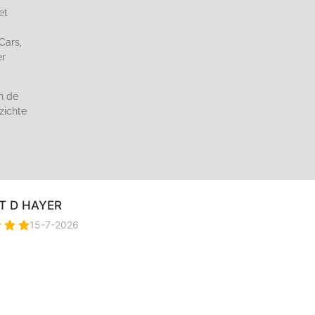
et
Cars,
er
n de
zichte