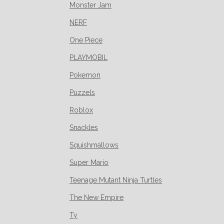
Monster Jam
NERF
One Piece
PLAYMOBIL
Pokemon
Puzzels
Roblox
Snackles
Squishmallows
Super Mario
Teenage Mutant Ninja Turtles
The New Empire
Ty