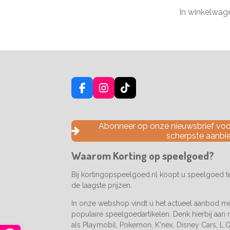
In winkelwag
F
I
T
a
n
i
c
s
k
e
t
T
Abonneer op onze nieuwsbrief voor
b
a
o
scherpste aanbi
o
g
k
o
r
Waarom Korting op speelgoed?
k
a
m
Bij kortingopspeelgoed.nl koopt u speelgoed 
de laagste prijzen.
In onze webshop vindt u het actueel aanbod m
populaire speelgoedartikelen. Denk hierbij aan
als Playmobil, Pokemon, K'nex, Disney Cars, L.O.