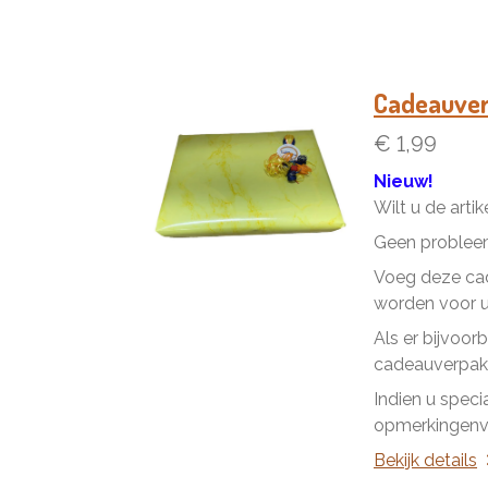
Cadeauve
€ 1,99
Nieuw!
Wilt u de arti
Geen problee
Voeg deze cad
worden voor u 
Als er bijvoor
cadeauverpakk
Indien u speci
opmerkingenve
Bekijk details