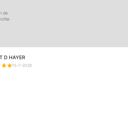
.
an de
zichte