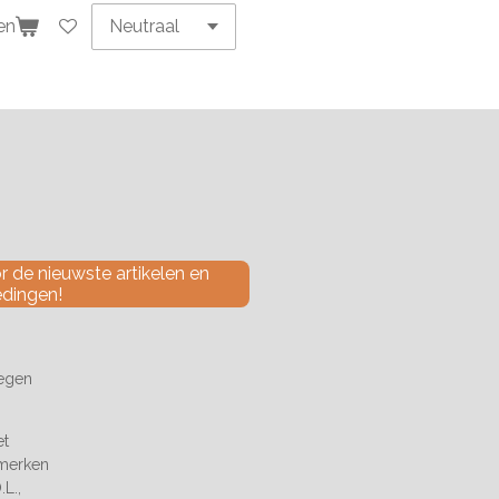
en
 de nieuwste artikelen en
edingen!
tegen
et
 merken
L.,