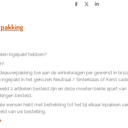
D
D
S
e
e
h
l
e
a
e
l
r
n
e
rpakking
kelen ingepakt hebben?
m!
eauverpakking toe aan de winkelwagen per gewenst in te pakk
ingepakt in het gekozen Neutraal / Sinterklaas of Kerst cad
beeld 2 artikelen besteld zijn en deze moeten beide apart va
ingen besteld.
ale wensen hebt met betrekking tot het bij elkaar inpakken van 
ld van uw bestelling.