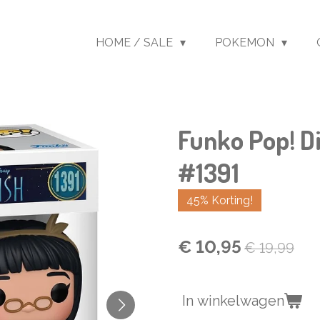
HOME / SALE
POKEMON
Funko Pop! Di
#1391
45% Korting!
€ 10,95
€ 19,99
In winkelwagen