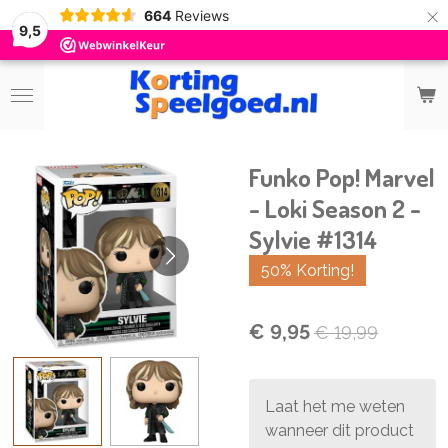
×
664
Reviews
9,5
Funko Pop! Marvel
- Loki Season 2 -
Sylvie #1314
50% Korting!
€ 9,95
€ 19,99
Laat het me weten
wanneer dit product