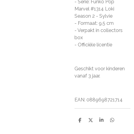
- Serie: Funko Pop
Marvel #1314 Loki
Season 2 - Sylvie
- Formaat: 9,5 cm
- Verpakt in collectors
box
- Officiële licentie
Geschikt voor kinderen
vanaf 3 jaar.
EAN: 0889698721714
D
D
S
D
e
e
h
e
l
e
a
l