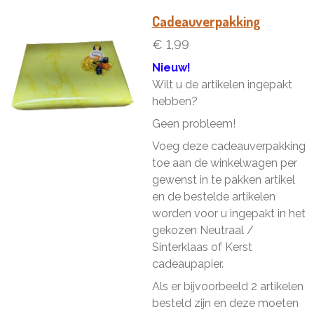
e
l
r
e
n
e
n
Cadeauverpakking
€ 1,99
Nieuw!
Wilt u de artikelen ingepakt
hebben?
Geen probleem!
Voeg deze cadeauverpakking
toe aan de winkelwagen per
gewenst in te pakken artikel
en de bestelde artikelen
worden voor u ingepakt in het
gekozen Neutraal /
Sinterklaas of Kerst
cadeaupapier.
Als er bijvoorbeeld 2 artikelen
besteld zijn en deze moeten