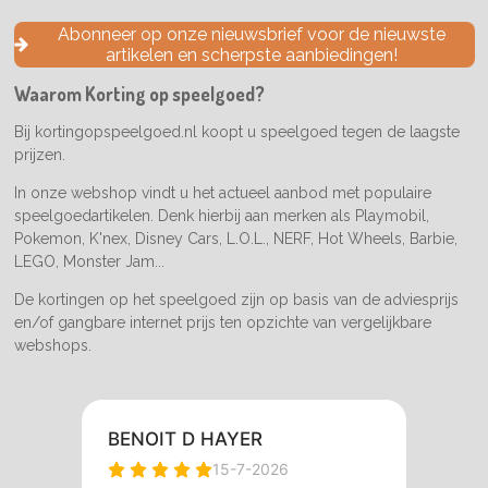
c
s
k
e
t
T
Abonneer op onze nieuwsbrief voor de nieuwste
b
a
o
artikelen en scherpste aanbiedingen!
o
g
k
o
r
Waarom Korting op speelgoed?
k
a
m
Bij kortingopspeelgoed.nl koopt u speelgoed tegen de laagste
prijzen.
In onze webshop vindt u het actueel aanbod met populaire
speelgoedartikelen. Denk hierbij aan merken als Playmobil,
Pokemon, K'nex, Disney Cars, L.O.L., NERF, Hot Wheels, Barbie,
LEGO, Monster Jam...
De kortingen op het speelgoed zijn op basis van de adviesprijs
en/of gangbare internet prijs ten opzichte van vergelijkbare
webshops.