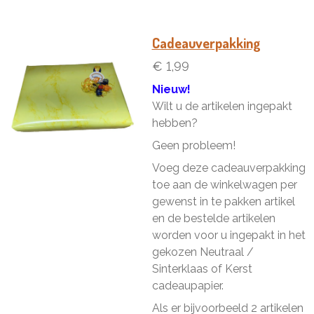
e
e
h
e
l
e
a
l
e
l
r
e
n
e
n
Cadeauverpakking
€ 1,99
Nieuw!
Wilt u de artikelen ingepakt
hebben?
Geen probleem!
Voeg deze cadeauverpakking
toe aan de winkelwagen per
gewenst in te pakken artikel
en de bestelde artikelen
worden voor u ingepakt in het
gekozen Neutraal /
Sinterklaas of Kerst
cadeaupapier.
Als er bijvoorbeeld 2 artikelen