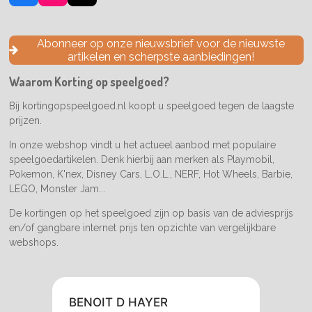
a
n
i
c
s
k
e
t
T
Abonneer op onze nieuwsbrief voor de nieuwste
b
a
o
artikelen en scherpste aanbiedingen!
o
g
k
o
r
Waarom Korting op speelgoed?
k
a
m
Bij kortingopspeelgoed.nl koopt u speelgoed tegen de laagste
prijzen.
In onze webshop vindt u het actueel aanbod met populaire
speelgoedartikelen. Denk hierbij aan merken als Playmobil,
Pokemon, K'nex, Disney Cars, L.O.L., NERF, Hot Wheels, Barbie,
LEGO, Monster Jam...
De kortingen op het speelgoed zijn op basis van de adviesprijs
en/of gangbare internet prijs ten opzichte van vergelijkbare
webshops.