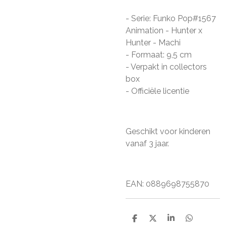
- Serie: Funko Pop#1567
Animation - Hunter x
Hunter - Machi
- Formaat: 9,5 cm
- Verpakt in collectors
box
- Officiële licentie
Geschikt voor kinderen
vanaf 3 jaar.
EAN: 0889698755870
D
D
S
D