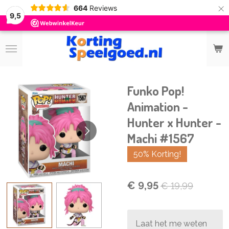
×
664
Reviews
9,5
Funko Pop!
Animation -
Hunter x Hunter -
Machi #1567
50% Korting!
€ 9,95
€ 19,99
Laat het me weten