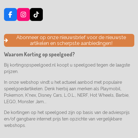
F
I
T
a
n
i
c
s
k
e
t
T
Abonneer op onze nieuwsbrief voor de nieuwste
b
a
o
artikelen en scherpste aanbiedingen!
o
g
k
o
r
Waarom Korting op speelgoed?
k
a
m
Bij kortingopspeelgoed.nl koopt u speelgoed tegen de laagste
prijzen.
In onze webshop vindt u het actueel aanbod met populaire
speelgoedartikelen. Denk hierbij aan merken als Playmobil,
Pokemon, K'nex, Disney Cars, L.O.L., NERF, Hot Wheels, Barbie,
LEGO, Monster Jam...
De kortingen op het speelgoed zijn op basis van de adviesprijs
en/of gangbare internet prijs ten opzichte van vergelijkbare
webshops.