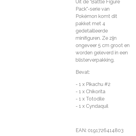
Uit de "Battle Figure
Pack"-serie van
Pokémon komt dit
pakket met 4
gedetailleerde
minifiguren. Ze zijn
ongeveer 5 cm groot en
worden geleverd in een
blisterverpakking.
Bevat:
- 1 x Pikachu #2
- 1 x Chikorita
- 1 x Totodile
- 1 x Cyndaquil
EAN: 0191726414803