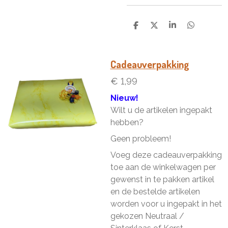
D
D
S
D
e
e
h
e
l
e
a
l
e
l
r
e
n
e
n
Cadeauverpakking
€ 1,99
Nieuw!
Wilt u de artikelen ingepakt
hebben?
Geen probleem!
Voeg deze cadeauverpakking
toe aan de winkelwagen per
gewenst in te pakken artikel
en de bestelde artikelen
worden voor u ingepakt in het
gekozen Neutraal /