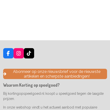
F
I
T
a
n
i
c
s
k
e
t
T
Abonneer op onze nieuwsbrief voor de nieuwste
b
a
o
artikelen en scherpste aanbiedingen!
o
g
k
o
r
Waarom Korting op speelgoed?
k
a
m
Bij kortingopspeelgoed.nl koopt u speelgoed tegen de laagste
prijzen.
In onze webshop vindt u het actueel aanbod met populaire