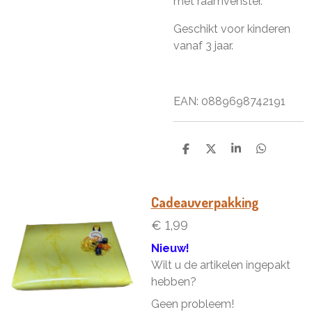
met raamvenster.
Geschikt voor kinderen
vanaf 3 jaar.
EAN: 0889698742191
D
D
S
D
e
e
h
e
l
e
a
l
e
l
r
e
n
e
n
Cadeauverpakking
€ 1,99
Nieuw!
Wilt u de artikelen ingepakt
hebben?
Geen probleem!