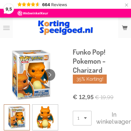
×
664
Reviews
9,5
Funko Pop!
Pokemon -
Charizard
35% Korting!
€ 12,95
€ 19,99
In
winkelwage