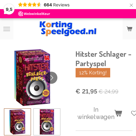
×
664
Reviews
9,5
Hitster Schlager -
Partyspel
12% Korting!
€ 21,95
€ 24,99
In
winkelwagen