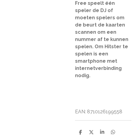
Free speelt één
speler de DJ of
moeten spelers om
de beurt de kaarten
scannen om een
nummer af te kunnen
spelen. Om Hitster te
spelen is een
smartphone met
internetverbinding
nodig.
EAN: 8710126199558
D
D
S
D