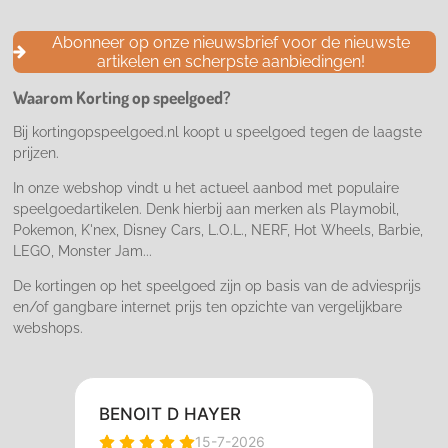
c
s
k
e
t
T
Abonneer op onze nieuwsbrief voor de nieuwste
b
a
o
artikelen en scherpste aanbiedingen!
o
g
k
o
r
Waarom Korting op speelgoed?
k
a
m
Bij kortingopspeelgoed.nl koopt u speelgoed tegen de laagste
prijzen.
In onze webshop vindt u het actueel aanbod met populaire
speelgoedartikelen. Denk hierbij aan merken als Playmobil,
Pokemon, K'nex, Disney Cars, L.O.L., NERF, Hot Wheels, Barbie,
LEGO, Monster Jam...
De kortingen op het speelgoed zijn op basis van de adviesprijs
en/of gangbare internet prijs ten opzichte van vergelijkbare
webshops.