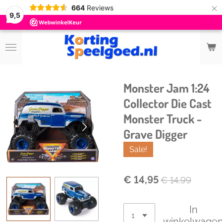
×
664
Reviews
9,5
Monster Jam 1:24
Collector Die Cast
Monster Truck -
Grave Digger
Sale!
€ 14,95
€ 14,99
In
winkelwage