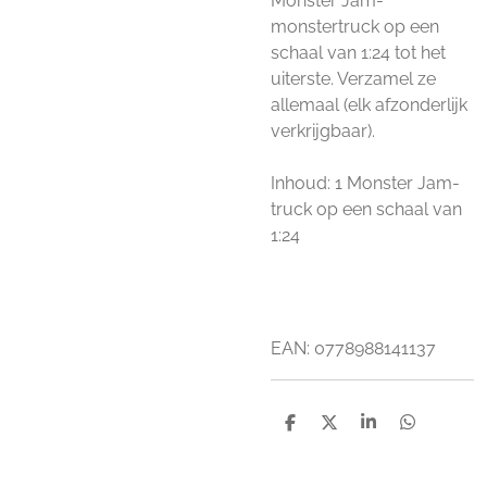
Monster Jam-
monstertruck op een
schaal van 1:24 tot het
uiterste. Verzamel ze
allemaal (elk afzonderlijk
verkrijgbaar).
Inhoud: 1 Monster Jam-
truck op een schaal van
1:24
EAN: 0778988141137
D
D
S
D
e
e
h
e
l
e
a
l
e
l
r
e