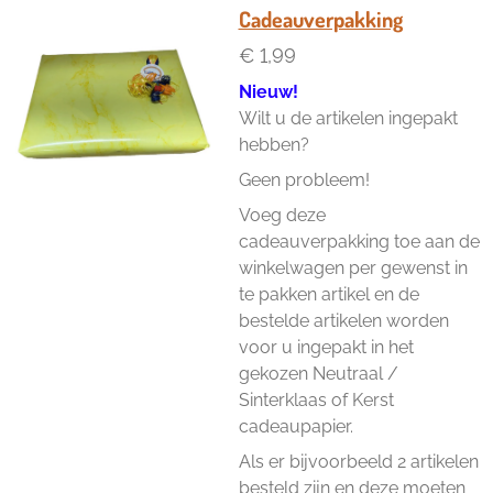
n
e
n
Cadeauverpakking
€ 1,99
Nieuw!
Wilt u de artikelen ingepakt
hebben?
Geen probleem!
Voeg deze
cadeauverpakking toe aan de
winkelwagen per gewenst in
te pakken artikel en de
bestelde artikelen worden
voor u ingepakt in het
gekozen Neutraal /
Sinterklaas of Kerst
cadeaupapier.
Als er bijvoorbeeld 2 artikelen
besteld zijn en deze moeten