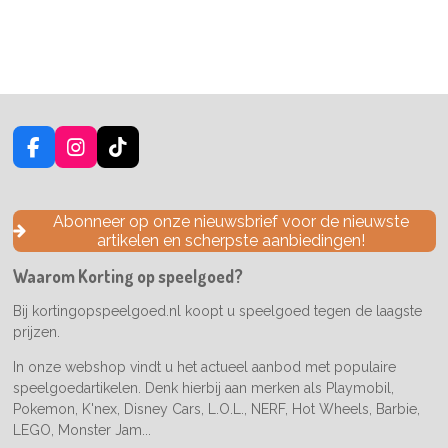
F
I
T
a
n
i
c
s
k
e
t
T
Abonneer op onze nieuwsbrief voor de nieuwste
b
a
o
artikelen en scherpste aanbiedingen!
o
g
k
o
r
Waarom Korting op speelgoed?
k
a
m
Bij kortingopspeelgoed.nl koopt u speelgoed tegen de laagste
prijzen.
In onze webshop vindt u het actueel aanbod met populaire
speelgoedartikelen. Denk hierbij aan merken als Playmobil,
Pokemon, K'nex, Disney Cars, L.O.L., NERF, Hot Wheels, Barbie,
LEGO, Monster Jam...