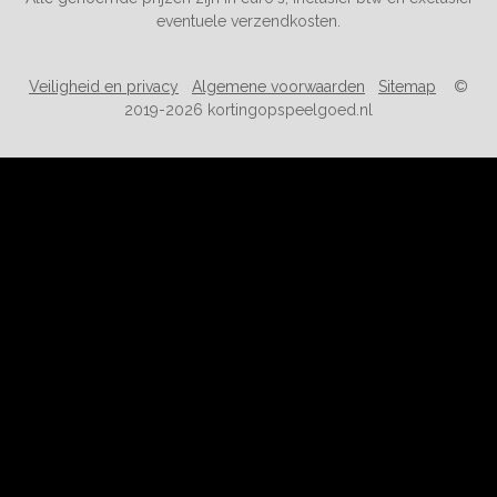
eventuele verzendkosten.
Veiligheid en privacy
Algemene voorwaarden
Sitemap
©
2019-2026 kortingopspeelgoed.nl