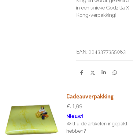
King en wordt geleverd
in een unieke Godzilla X
Kong-verpakking!
EAN: 0043377355083
D
D
S
D
e
e
h
e
l
e
a
l
e
l
r
e
n
e
n
Cadeauverpakking
€ 1,99
Nieuw!
Wilt u de artikelen ingepakt
hebben?