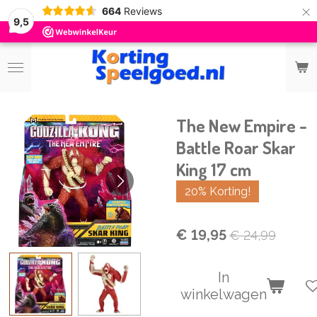
×
664
Reviews
9,5
The New Empire -
Battle Roar Skar
King 17 cm
20% Korting!
€ 19,95
€ 24,99
In
winkelwagen