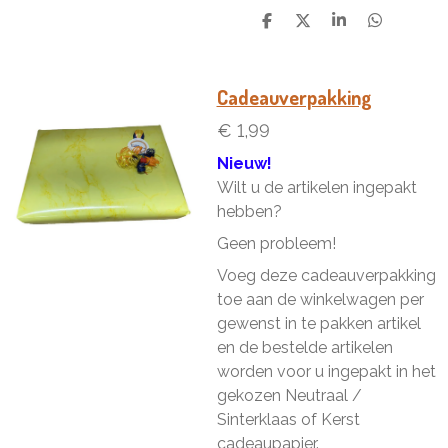
D
D
S
D
e
e
h
e
l
e
a
l
e
l
r
e
n
e
n
Cadeauverpakking
€ 1,99
Nieuw!
Wilt u de artikelen ingepakt
hebben?
Geen probleem!
Voeg deze cadeauverpakking
toe aan de winkelwagen per
gewenst in te pakken artikel
en de bestelde artikelen
worden voor u ingepakt in het
gekozen Neutraal /
Sinterklaas of Kerst
cadeaupapier.