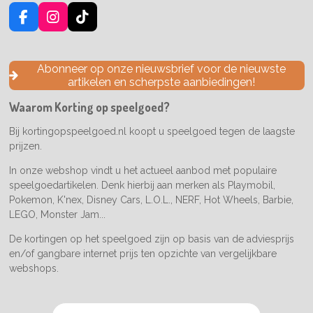
F
I
T
a
n
i
c
s
k
e
t
T
Abonneer op onze nieuwsbrief voor de nieuwste
b
a
o
artikelen en scherpste aanbiedingen!
o
g
k
o
r
Waarom Korting op speelgoed?
k
a
m
Bij kortingopspeelgoed.nl koopt u speelgoed tegen de laagste
prijzen.
In onze webshop vindt u het actueel aanbod met populaire
speelgoedartikelen. Denk hierbij aan merken als Playmobil,
Pokemon, K'nex, Disney Cars, L.O.L., NERF, Hot Wheels, Barbie,
LEGO, Monster Jam...
De kortingen op het speelgoed zijn op basis van de adviesprijs
en/of gangbare internet prijs ten opzichte van vergelijkbare
webshops.