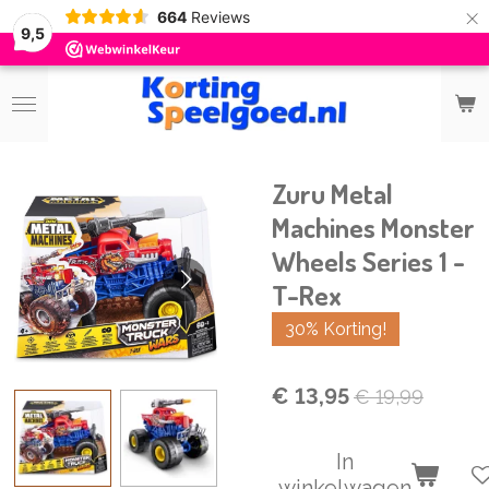
×
664
Reviews
9,5
Zuru Metal
Machines Monster
Wheels Series 1 -
T-Rex
30% Korting!
€ 13,95
€ 19,99
In
winkelwagen