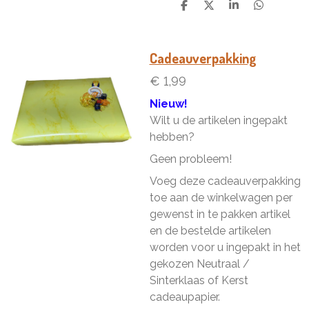
D
D
S
D
e
e
h
e
l
e
a
l
e
l
r
e
n
e
n
Cadeauverpakking
€ 1,99
Nieuw!
Wilt u de artikelen ingepakt
hebben?
Geen probleem!
Voeg deze cadeauverpakking
toe aan de winkelwagen per
gewenst in te pakken artikel
en de bestelde artikelen
worden voor u ingepakt in het
gekozen Neutraal /
Sinterklaas of Kerst
cadeaupapier.