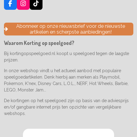
F
I
T
a
n
i
c
s
k
e
t
T
Abonneer op onze nieuwsbrief voor de nieuwste
b
a
o
artikelen en scherpste aanbiedingen!
o
g
k
o
r
Waarom Korting op speelgoed?
k
a
m
Bij kortingopspeelgoed.nl koopt u speelgoed tegen de laagste
prijzen.
In onze webshop vindt u het actueel aanbod met populaire
speelgoedartikelen. Denk hierbij aan merken als Playmobil,
Pokemon, K'nex, Disney Cars, L.O.L., NERF, Hot Wheels, Barbie,
LEGO, Monster Jam...
De kortingen op het speelgoed zijn op basis van de adviesprijs
en/of gangbare internet prijs ten opzichte van vergelijkbare
webshops.