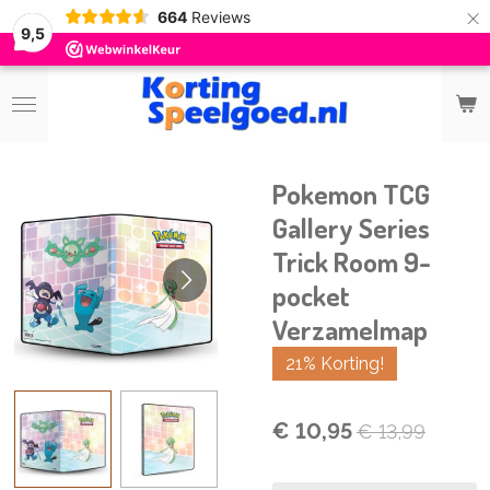
×
664
Reviews
9,5
Pokemon TCG
Gallery Series
Trick Room 9-
pocket
Verzamelmap
21% Korting!
€ 10,95
€ 13,99