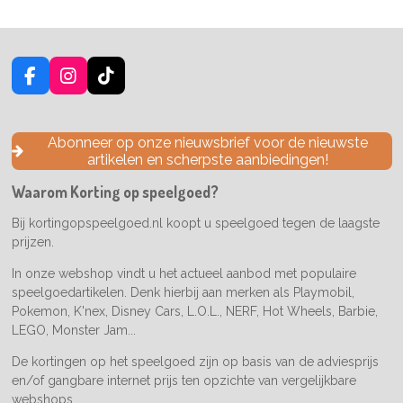
F
I
T
a
n
i
c
s
k
e
t
T
Abonneer op onze nieuwsbrief voor de nieuwste
b
a
o
artikelen en scherpste aanbiedingen!
o
g
k
o
r
Waarom Korting op speelgoed?
k
a
m
Bij kortingopspeelgoed.nl koopt u speelgoed tegen de laagste
prijzen.
In onze webshop vindt u het actueel aanbod met populaire
speelgoedartikelen. Denk hierbij aan merken als Playmobil,
Pokemon, K'nex, Disney Cars, L.O.L., NERF, Hot Wheels, Barbie,
LEGO, Monster Jam...
De kortingen op het speelgoed zijn op basis van de adviesprijs
en/of gangbare internet prijs ten opzichte van vergelijkbare
webshops.