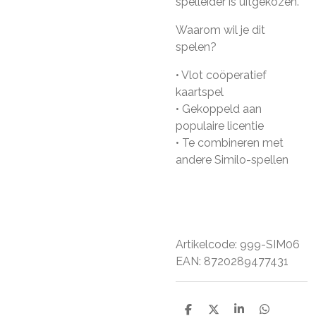
spelleider is uitgekozen.
Waarom wil je dit
spelen?
• Vlot coöperatief
kaartspel
• Gekoppeld aan
populaire licentie
• Te combineren met
andere Similo-spellen
Artikelcode: 999-SIM06
EAN: 8720289477431
D
D
S
D