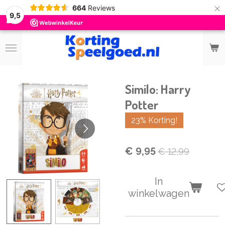
×
664
Reviews
9,5
Similo: Harry
Potter
23% Korting!
€ 9,95
€ 12,99
In
winkelwagen