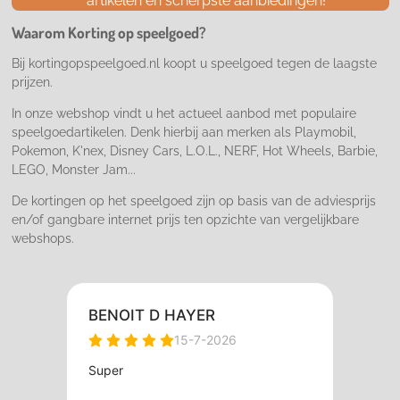
artikelen en scherpste aanbiedingen!
o
g
k
o
r
Waarom Korting op speelgoed?
k
a
m
Bij kortingopspeelgoed.nl koopt u speelgoed tegen de laagste
prijzen.
In onze webshop vindt u het actueel aanbod met populaire
speelgoedartikelen. Denk hierbij aan merken als Playmobil,
Pokemon, K'nex, Disney Cars, L.O.L., NERF, Hot Wheels, Barbie,
LEGO, Monster Jam...
De kortingen op het speelgoed zijn op basis van de adviesprijs
en/of gangbare internet prijs ten opzichte van vergelijkbare
webshops.