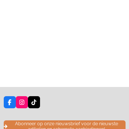
F
I
T
a
n
i
c
s
k
e
t
T
Abonneer op onze nieuwsbrief voor de nieuwste
b
a
o