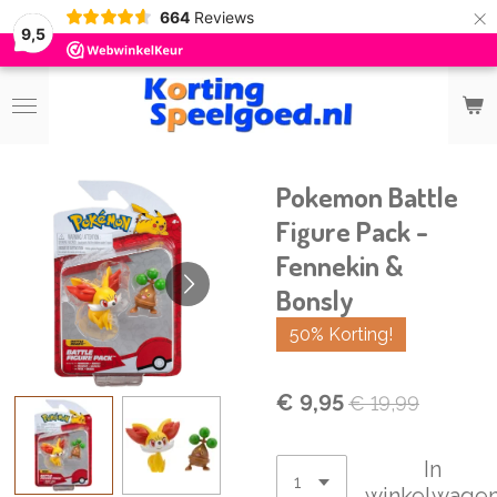
×
664
Reviews
9,5
Pokemon Battle
Figure Pack -
Fennekin &
Bonsly
50% Korting!
€ 9,95
€ 19,99
In
winkelwage