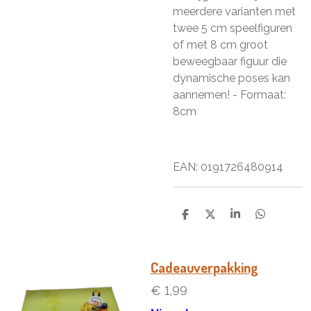
meerdere varianten met
twee 5 cm speelfiguren
of met 8 cm groot
beweegbaar figuur die
dynamische poses kan
aannemen! - Formaat:
8cm
EAN: 0191726480914
D
D
S
D
e
e
h
e
l
e
a
l
e
l
r
e
n
e
n
Cadeauverpakking
€ 1,99