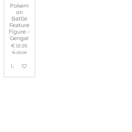
Pokem
on
Battle
Feature
Figure -
Gengar
€ 16,95
€ 29,95
In winkelwagen