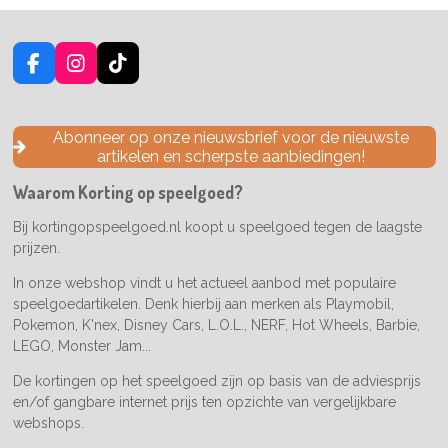
F
I
T
a
n
i
c
s
k
e
t
T
Abonneer op onze nieuwsbrief voor de nieuwste
b
a
o
artikelen en scherpste aanbiedingen!
o
g
k
o
r
Waarom Korting op speelgoed?
k
a
m
Bij kortingopspeelgoed.nl koopt u speelgoed tegen de laagste
prijzen.
In onze webshop vindt u het actueel aanbod met populaire
speelgoedartikelen. Denk hierbij aan merken als Playmobil,
Pokemon, K'nex, Disney Cars, L.O.L., NERF, Hot Wheels, Barbie,
LEGO, Monster Jam...
De kortingen op het speelgoed zijn op basis van de adviesprijs
en/of gangbare internet prijs ten opzichte van vergelijkbare
webshops.