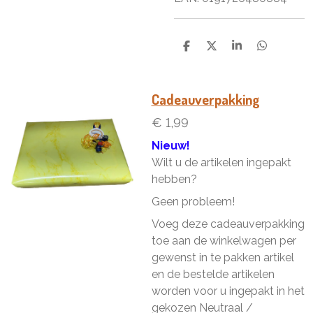
D
D
S
D
e
e
h
e
l
e
a
l
e
l
r
e
n
e
n
Cadeauverpakking
€ 1,99
Nieuw!
Wilt u de artikelen ingepakt
hebben?
Geen probleem!
Voeg deze cadeauverpakking
toe aan de winkelwagen per
gewenst in te pakken artikel
en de bestelde artikelen
worden voor u ingepakt in het
gekozen Neutraal /