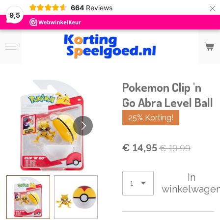
×
664
Reviews
9,5
Pokemon Clip 'n
Go Abra Level Ball
25% Korting!
€ 14,95
€ 19,99
In
winkelwage