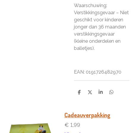
Waarschuwing:
Verstikkingsgevaar – Niet
geschikt voor kinderen
jonger dan 36 maanden
verstikkingsgevaar
(kleine onderdelen en
balletjes).
EAN: 0191726482970
D
D
S
D
e
e
h
e
l
e
a
l
e
l
r
e
n
e
n
Cadeauverpakking
€ 1,99