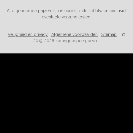
Alle genoemde prijzen zijn in euro's, inclusief btw en exclusief
eventuele verzendkosten.
Veiligheid en privacy
Algemene voorwaarden
Sitemap
©
2019-2026 kortingopspeelgoed.nl