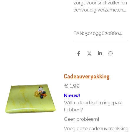
zorgt voor snel vullen en
eenvoudig verzamelen....
EAN: 5010996208804
D
D
S
D
e
e
h
e
l
e
a
l
e
l
r
e
n
e
n
Cadeauverpakking
€ 1,99
Nieuw!
Wilt u de artikelen ingepakt
hebben?
Geen probleem!
Voeg deze cadeauverpakking