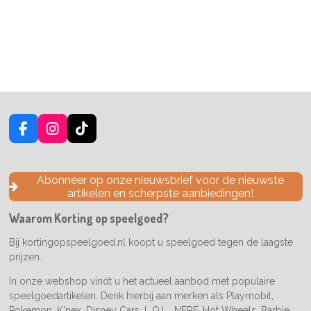
F
I
T
a
n
i
c
s
k
e
t
T
Abonneer op onze nieuwsbrief voor de nieuwste
b
a
o
artikelen en scherpste aanbiedingen!
o
g
k
o
r
Waarom Korting op speelgoed?
k
a
m
Bij kortingopspeelgoed.nl koopt u speelgoed tegen de laagste
prijzen.
In onze webshop vindt u het actueel aanbod met populaire
speelgoedartikelen. Denk hierbij aan merken als Playmobil,
Pokemon, K'nex, Disney Cars, L.O.L., NERF, Hot Wheels, Barbie,