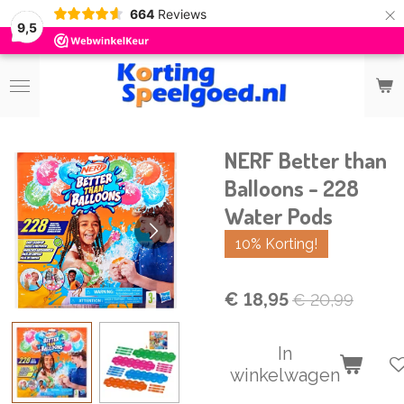
×
664
Reviews
9,5
NERF Better than
Balloons - 228
Water Pods
10% Korting!
€ 18,95
€ 20,99
In
winkelwagen