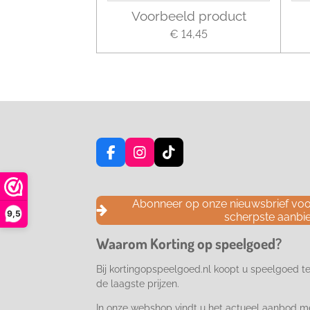
Voorbeeld product
€ 14,45
F
I
T
a
n
i
c
s
k
e
t
T
Abonneer op onze nieuwsbrief voor
b
a
o
9,5
scherpste aanbi
o
g
k
o
r
Waarom Korting op speelgoed?
k
a
m
Bij kortingopspeelgoed.nl koopt u speelgoed t
de laagste prijzen.
In onze webshop vindt u het actueel aanbod m