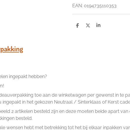
EAN: 0194735110353
D
D
S
e
e
h
l
e
a
e
l
r
n
e
pakking
kelen ingepakt hebben?
m!
eauverpakking toe aan de winkelwagen per gewenst in te pakk
ingepakt in het gekozen Neutraal / Sinterklaas of Kerst cad
beeld 2 artikelen besteld zijn en deze moeten beide apart va
ingen besteld.
ale wensen hebt met betrekking tot het bij elkaar inpakken van 