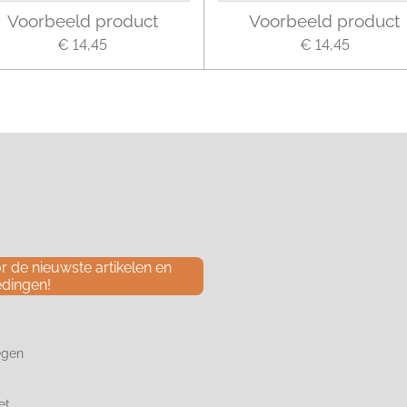
Voorbeeld product
Voorbeeld product
€ 14,45
€ 14,45
 de nieuwste artikelen en
edingen!
egen
et