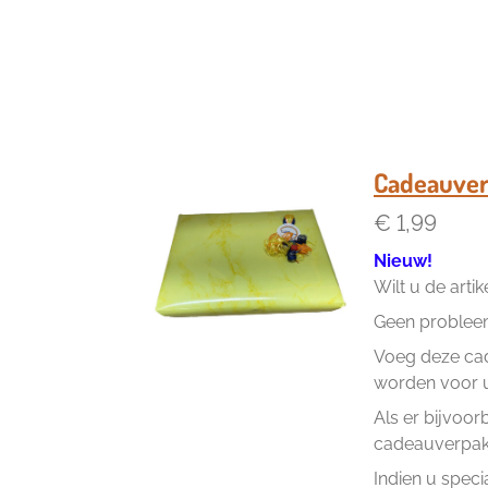
Cadeauver
€ 1,99
Nieuw!
Wilt u de arti
Geen problee
Voeg deze cad
worden voor u 
Als er bijvoor
cadeauverpakk
Indien u speci