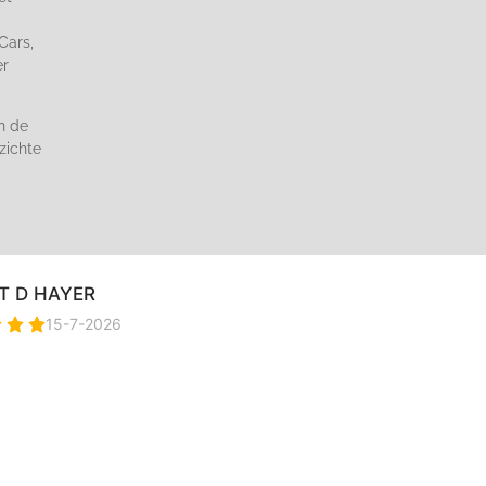
Cars,
er
n de
zichte