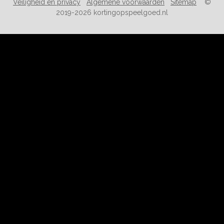
Veiligheid en privacy
Algemene voorwaarden
Sitemap
©
2019-2026 kortingopspeelgoed.nl