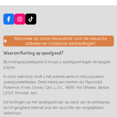
F
I
T
a
n
i
c
s
k
e
t
T
Abonneer op onze nieuwsbrief voor de nieuwste
b
a
o
artikelen en scherpste aanbiedingen!
o
g
k
o
r
Waarom Korting op speelgoed?
k
a
m
Bij kortingopspeelgoed.nl koopt u speelgoed tegen de laagste
prijzen.
In onze webshop vindt u het actueel aanbod met populaire
speelgoedartikelen. Denk hierbij aan merken als Playmobil,
Pokemon, K'nex, Disney Cars, L.O.L., NERF, Hot Wheels, Barbie,
LEGO, Monster Jam...
De kortingen op het speelgoed zijn op basis van de adviesprijs
en/of gangbare internet prijs ten opzichte van vergelijkbare
webshops.