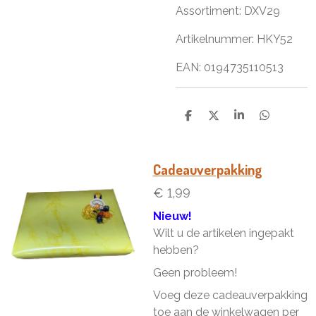
Assortiment: DXV29
Artikelnummer: HKY52
EAN: 0194735110513
D
D
S
D
e
e
h
e
l
e
a
l
e
l
r
e
n
e
n
Cadeauverpakking
€ 1,99
Nieuw!
Wilt u de artikelen ingepakt
hebben?
Geen probleem!
Voeg deze cadeauverpakking
toe aan de winkelwagen per