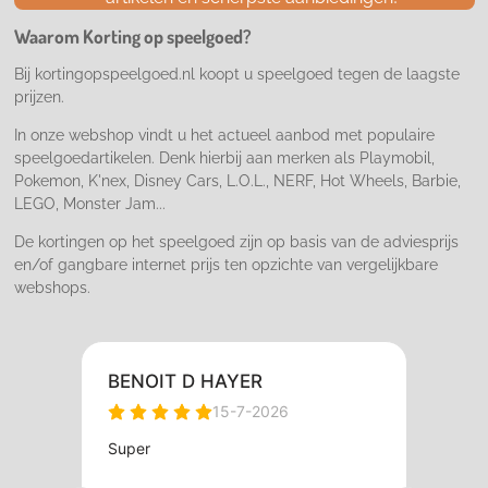
o
g
k
o
r
Waarom Korting op speelgoed?
k
a
m
Bij kortingopspeelgoed.nl koopt u speelgoed tegen de laagste
prijzen.
In onze webshop vindt u het actueel aanbod met populaire
speelgoedartikelen. Denk hierbij aan merken als Playmobil,
Pokemon, K'nex, Disney Cars, L.O.L., NERF, Hot Wheels, Barbie,
LEGO, Monster Jam...
De kortingen op het speelgoed zijn op basis van de adviesprijs
en/of gangbare internet prijs ten opzichte van vergelijkbare
webshops.