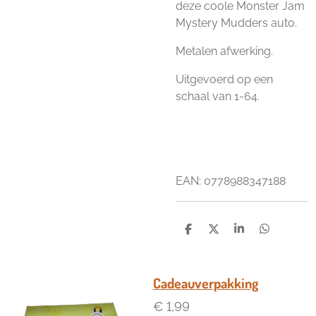
deze coole Monster Jam
Mystery Mudders auto.
Metalen afwerking.
Uitgevoerd op een
schaal van 1-64.
EAN: 0778988347188
D
D
S
D
e
e
h
e
l
e
a
l
e
l
r
e
n
e
n
Cadeauverpakking
€ 1,99