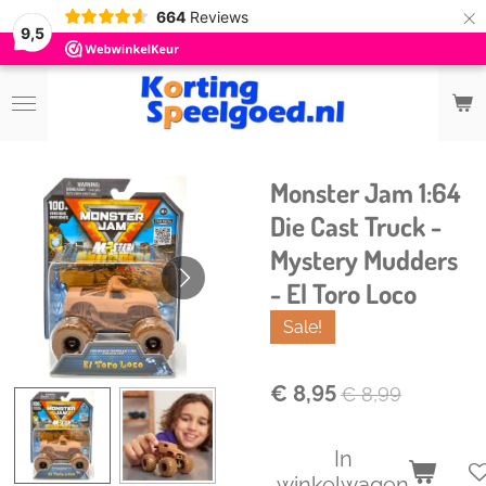
×
664
Reviews
9,5
Monster Jam 1:64
Die Cast Truck -
Mystery Mudders
- El Toro Loco
Sale!
€ 8,95
€ 8,99
In
winkelwagen