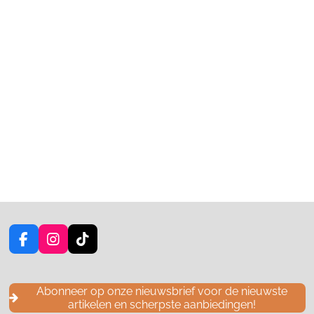
F
I
T
a
n
i
c
s
k
e
t
T
Abonneer op onze nieuwsbrief voor de nieuwste
b
a
o
artikelen en scherpste aanbiedingen!
o
g
k