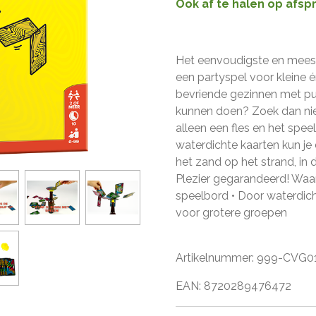
Ook af te halen op afsp
Het eenvoudigste en meest
een partyspel voor kleine 
bevriende gezinnen met pu
kunnen doen? Zoek dan niet
alleen een fles en het spee
waterdichte kaarten kun je d
het zand op het strand, in
Plezier gegarandeerd! Waaro
speelbord • Door waterdich
voor grotere groepen
Artikelnummer: 999-CVG0
EAN: 8720289476472