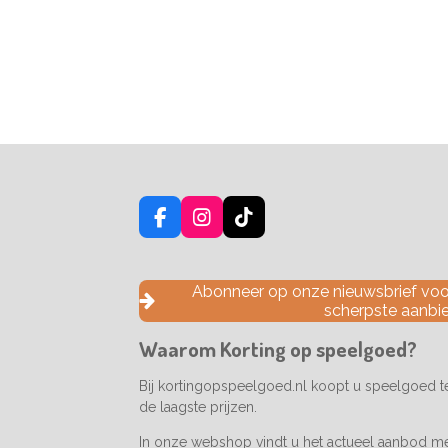
F
I
T
a
n
i
c
s
k
e
t
T
Abonneer op onze nieuwsbrief voor
b
a
o
scherpste aanbi
o
g
k
o
r
Waarom Korting op speelgoed?
k
a
m
Bij kortingopspeelgoed.nl koopt u speelgoed 
de laagste prijzen.
In onze webshop vindt u het actueel aanbod m