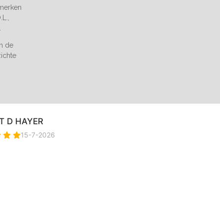
 merken
L.,
.
an de
zichte