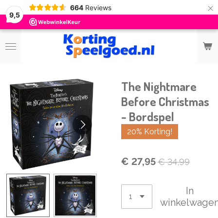
×
664
Reviews
9,5
The Nightmare
Before Christmas
- Bordspel
20% Korting!
€ 27,95
€ 34,99
In
winkelwage