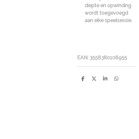
diepte en opwinding
wordt toegevoegd
aan elke speelsessie.
EAN: 3558380108955
D
D
S
D
e
e
h
e
l
e
a
l
e
l
r
e
n
e
n