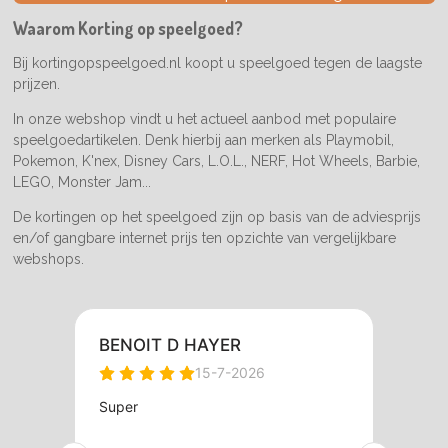
o
g
k
o
r
Waarom Korting op speelgoed?
k
a
m
Bij kortingopspeelgoed.nl koopt u speelgoed tegen de laagste
prijzen.
In onze webshop vindt u het actueel aanbod met populaire
speelgoedartikelen. Denk hierbij aan merken als Playmobil,
Pokemon, K'nex, Disney Cars, L.O.L., NERF, Hot Wheels, Barbie,
LEGO, Monster Jam...
De kortingen op het speelgoed zijn op basis van de adviesprijs
en/of gangbare internet prijs ten opzichte van vergelijkbare
webshops.