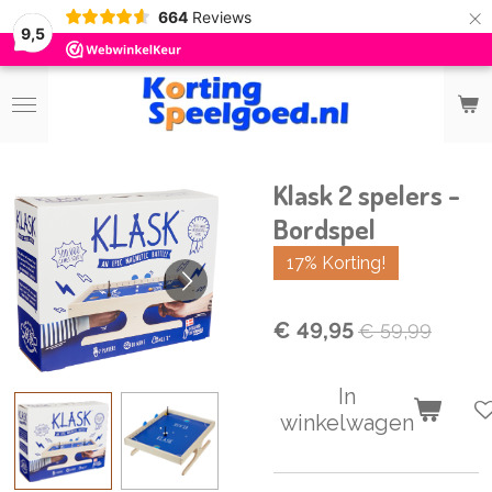
×
664
Reviews
9,5
Klask 2 spelers -
Bordspel
17% Korting!
€ 49,95
€ 59,99
In
winkelwagen