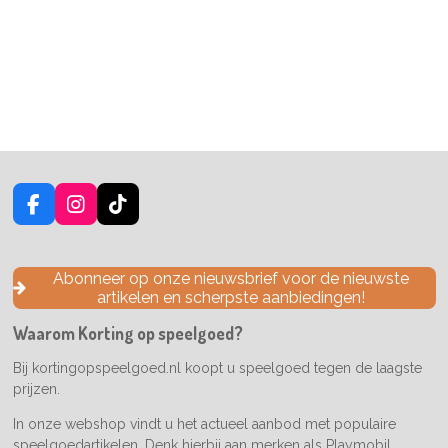
F
I
T
a
n
i
c
s
k
e
t
T
Abonneer op onze nieuwsbrief voor de nieuwste
b
a
o
artikelen en scherpste aanbiedingen!
o
g
k
o
r
Waarom Korting op speelgoed?
k
a
m
Bij kortingopspeelgoed.nl koopt u speelgoed tegen de laagste
prijzen.
In onze webshop vindt u het actueel aanbod met populaire
speelgoedartikelen. Denk hierbij aan merken als Playmobil,