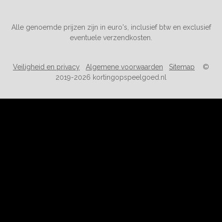
Alle genoemde prijzen zijn in euro's, inclusief btw en exclusief
eventuele verzendkosten.
Veiligheid en privacy
Algemene voorwaarden
Sitemap
©
2019-2026 kortingopspeelgoed.nl