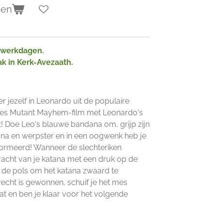
gen
2 werkdagen.
ak in Kerk-Avezaath.
r jezelf in Leonardo uit de populaire
tles Mutant Mayhem-film met Leonardo's
t! Doe Leo's blauwe bandana om, grijp zijn
ana en werpster en in een oogwenk heb je
formeerd! Wanneer de slechteriken
kracht van je katana met een druk op de
de pols om het katana zwaard te
echt is gewonnen, schuif je het mes
t en ben je klaar voor het volgende