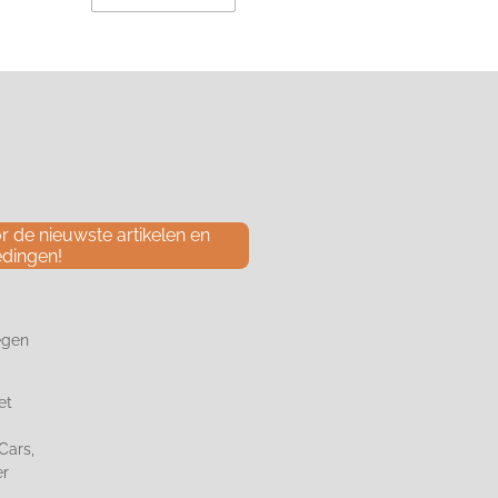
 de nieuwste artikelen en
edingen!
egen
et
Cars,
er