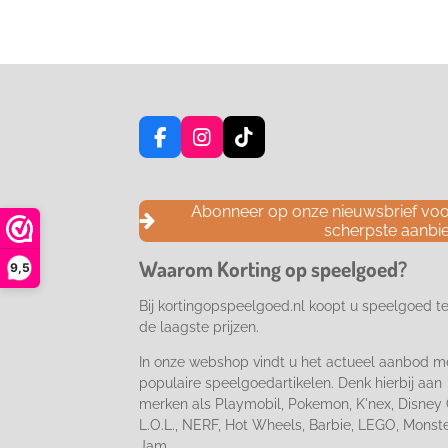
F
I
T
a
n
i
c
s
k
e
t
T
Abonneer op onze nieuwsbrief voor
b
a
o
scherpste aanbi
o
g
k
o
r
Waarom Korting op speelgoed?
9,5
k
a
m
Bij kortingopspeelgoed.nl koopt u speelgoed t
de laagste prijzen.
In onze webshop vindt u het actueel aanbod m
populaire speelgoedartikelen. Denk hierbij aan
merken als Playmobil, Pokemon, K'nex, Disney 
L.O.L., NERF, Hot Wheels, Barbie, LEGO, Monst
Jam...