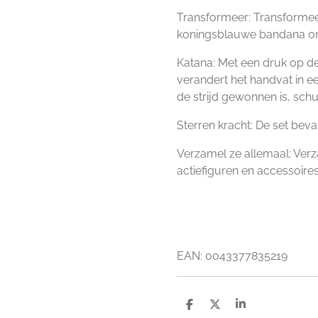
Transformeer: Transformeer
koningsblauwe bandana om
Katana: Met een druk op d
verandert het handvat in e
de strijd gewonnen is, schu
Sterren kracht: De set beva
Verzamel ze allemaal: Ve
actiefiguren en accessoires
EAN:
0043377835219
D
D
S