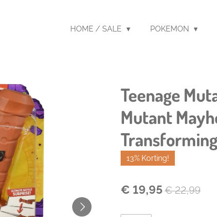
HOME / SALE
POKEMON
Teenage Mutan
Mutant Mayh
Transforming
13% Korting!
€ 19,95
€ 22,99