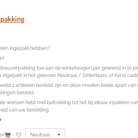
e
e
h
l
e
a
e
l
r
n
e
pakking
kelen ingepakt hebben?
m!
eauverpakking toe aan de winkelwagen per gewenst in te pakk
ingepakt in het gekozen Neutraal / Sinterklaas of Kerst cad
beeld 2 artikelen besteld zijn en deze moeten beide apart va
ingen besteld.
ale wensen hebt met betrekking tot het bij elkaar inpakken van 
ld van uw bestelling.
en