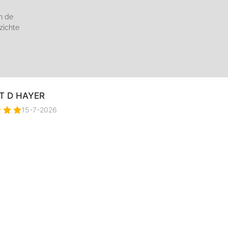
n de
zichte