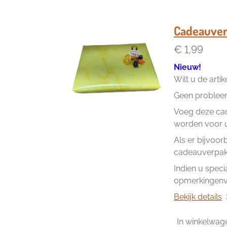
Cadeauver
€ 1,99
Nieuw!
Wilt u de arti
Geen problee
Voeg deze cad
worden voor u 
Als er bijvoor
cadeauverpakk
Indien u speci
opmerkingenve
Bekijk details
In winkelwag