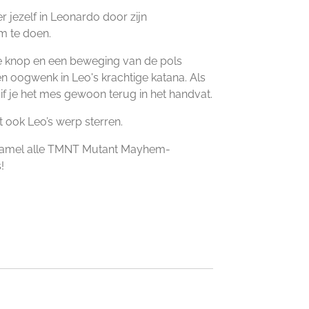
 jezelf in Leonardo door zijn
 te doen.
e knop en een beweging van de pols
en oogwenk in Leo's krachtige katana. Als
if je het mes gewoon terug in het handvat.
t ook Leo’s werp sterren.
rzamel alle TMNT Mutant Mayhem-
!