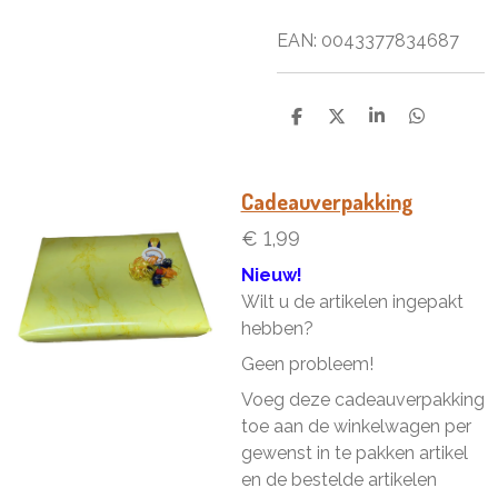
EAN:
0043377834687
D
D
S
D
e
e
h
e
l
e
a
l
e
l
r
e
n
e
n
Cadeauverpakking
€ 1,99
Nieuw!
Wilt u de artikelen ingepakt
hebben?
Geen probleem!
Voeg deze cadeauverpakking
toe aan de winkelwagen per
gewenst in te pakken artikel
en de bestelde artikelen