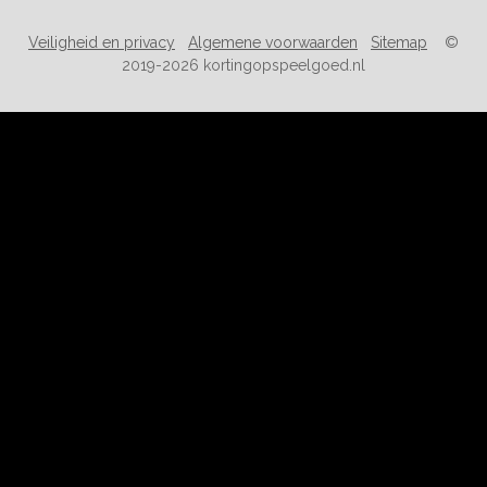
Veiligheid en privacy
Algemene voorwaarden
Sitemap
©
2019-2026 kortingopspeelgoed.nl