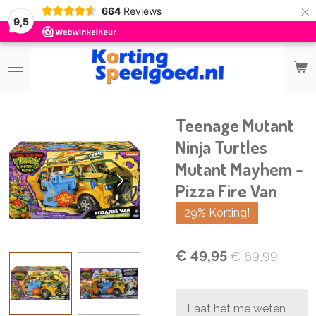
×
664
Reviews
9,5
Teenage Mutant
Ninja Turtles
Mutant Mayhem -
Pizza Fire Van
29% Korting!
€ 49,95
€ 69,99
Laat het me weten