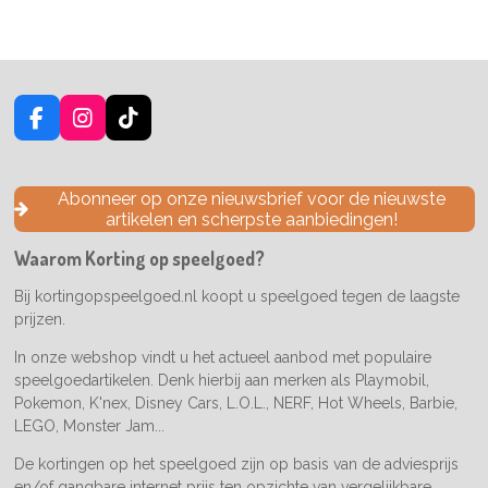
F
I
T
a
n
i
c
s
k
e
t
T
Abonneer op onze nieuwsbrief voor de nieuwste
b
a
o
artikelen en scherpste aanbiedingen!
o
g
k
o
r
Waarom Korting op speelgoed?
k
a
m
Bij kortingopspeelgoed.nl koopt u speelgoed tegen de laagste
prijzen.
In onze webshop vindt u het actueel aanbod met populaire
speelgoedartikelen. Denk hierbij aan merken als Playmobil,
Pokemon, K'nex, Disney Cars, L.O.L., NERF, Hot Wheels, Barbie,
LEGO, Monster Jam...
De kortingen op het speelgoed zijn op basis van de adviesprijs
en/of gangbare internet prijs ten opzichte van vergelijkbare