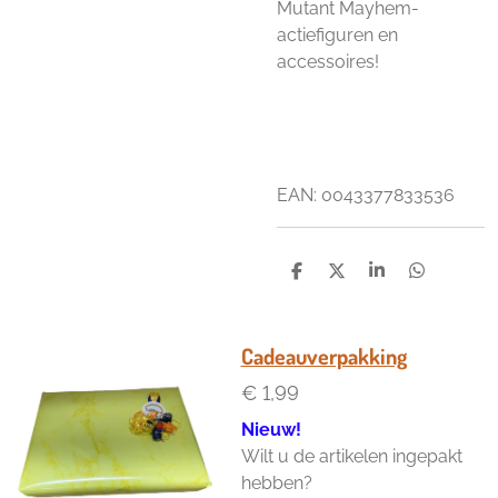
Mutant Mayhem-
actiefiguren en
accessoires!
EAN:
0043377833536
D
D
S
D
e
e
h
e
l
e
a
l
e
l
r
e
n
e
n
Cadeauverpakking
€ 1,99
Nieuw!
Wilt u de artikelen ingepakt
hebben?