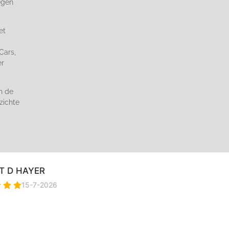
egen
et
Cars,
er
n de
zichte