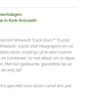
2 werkdagen.
ak in Kerk-Avezaath.
 met Hot Wheels® Track Stars™ Trucks!
heels®- tracks (niet inbegrepen) om ze
 laten racen, loopings uit te laten voeren
 en combineer ze met elkaar om je eigen,
n. Met hun gekleurde, glanzende lak en
o de weg op!
ti
is geschikt voor racers vanaf drie jaar.