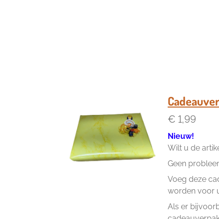
Cadeauver
€ 1,99
Nieuw!
Wilt u de arti
Geen problee
Voeg deze cad
worden voor u 
Als er bijvoor
cadeauverpakk