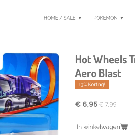
HOME / SALE
POKEMON
Hot Wheels Tr
Aero Blast
13% Korting!
€ 6,95
€ 7,99
In winkelwagen