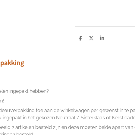
D
D
S
e
e
h
l
e
a
e
l
r
n
e
pakking
kelen ingepakt hebben?
m!
eauverpakking toe aan de winkelwagen per gewenst in te pakk
ingepakt in het gekozen Neutraal / Sinterklaas of Kerst cad
beeld 2 artikelen besteld zijn en deze moeten beide apart va
ingen besteld.