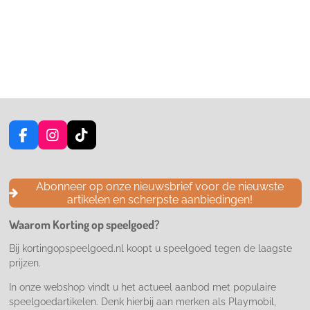
F
I
T
a
n
i
c
s
k
e
t
T
Abonneer op onze nieuwsbrief voor de nieuwste
b
a
o
artikelen en scherpste aanbiedingen!
o
g
k
o
r
Waarom Korting op speelgoed?
k
a
m
Bij kortingopspeelgoed.nl koopt u speelgoed tegen de laagste
prijzen.
In onze webshop vindt u het actueel aanbod met populaire
speelgoedartikelen. Denk hierbij aan merken als Playmobil,