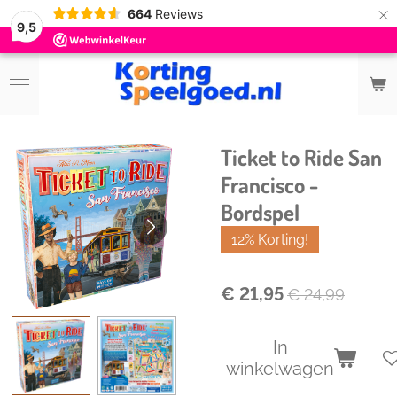
×
664
Reviews
9,5
Ticket to Ride San
Francisco -
Bordspel
12% Korting!
€ 21,95
€ 24,99
In
winkelwagen