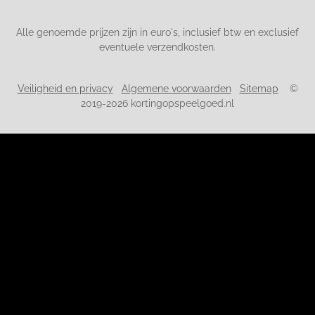
Alle genoemde prijzen zijn in euro's, inclusief btw en exclusief
eventuele verzendkosten.
Veiligheid en privacy
Algemene voorwaarden
Sitemap
©
2019-2026 kortingopspeelgoed.nl