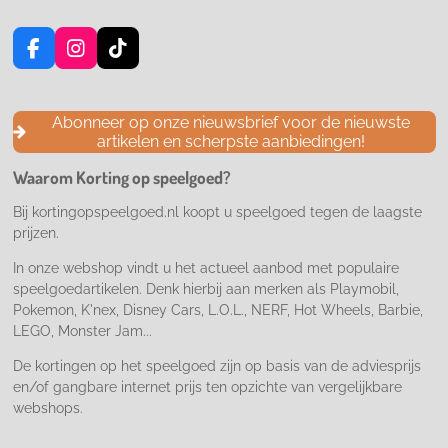
F
I
T
a
n
i
c
s
k
e
t
T
Abonneer op onze nieuwsbrief voor de nieuwste
b
a
o
artikelen en scherpste aanbiedingen!
o
g
k
o
r
Waarom Korting op speelgoed?
k
a
m
Bij kortingopspeelgoed.nl koopt u speelgoed tegen de laagste
prijzen.
In onze webshop vindt u het actueel aanbod met populaire
speelgoedartikelen. Denk hierbij aan merken als Playmobil,
Pokemon, K'nex, Disney Cars, L.O.L., NERF, Hot Wheels, Barbie,
LEGO, Monster Jam...
De kortingen op het speelgoed zijn op basis van de adviesprijs
en/of gangbare internet prijs ten opzichte van vergelijkbare
webshops.