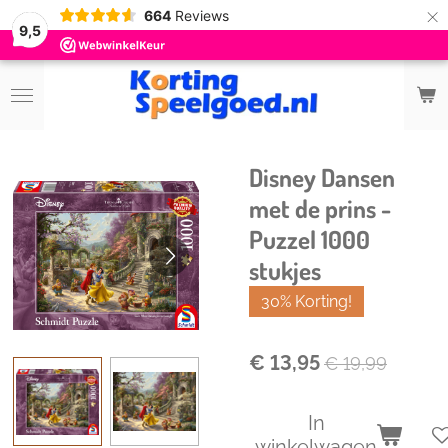
×
664
Reviews
9,5
Disney Dansen
met de prins -
Puzzel 1000
stukjes
30% Korting!
€ 13,95
€ 19,99
In
winkelwagen