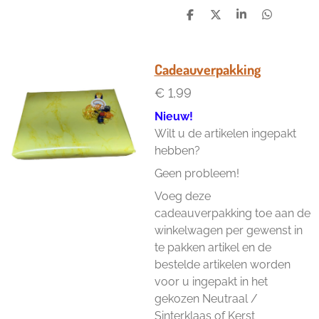
D
D
S
D
e
e
h
e
l
e
a
l
e
l
r
e
n
e
n
Cadeauverpakking
€ 1,99
Nieuw!
Wilt u de artikelen ingepakt
hebben?
Geen probleem!
Voeg deze
cadeauverpakking toe aan de
winkelwagen per gewenst in
te pakken artikel en de
bestelde artikelen worden
voor u ingepakt in het
gekozen Neutraal /
Sinterklaas of Kerst