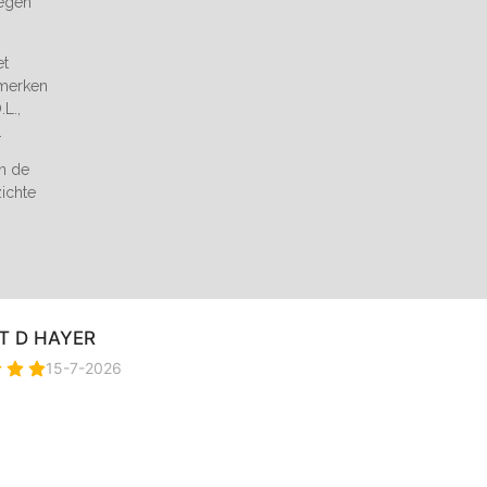
tegen
et
 merken
L.,
.
an de
zichte