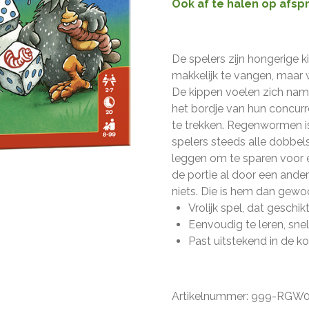
Ook af te halen op afsp
De spelers zijn hongerige 
makkelijk te vangen, maar 
De kippen voelen zich na
het bordje van hun concurre
te trekken. Regenwormen is
spelers steeds alle dobbe
leggen om te sparen voor 
de portie al door een ande
niets. Die is hem dan gewoo
Vrolijk spel, dat geschik
Eenvoudig te leren, snel
Past uitstekend in de k
Artikelnummer:
999-RGW0