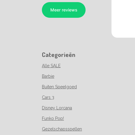
Categorieën
Alle SALE
Barbie
Buiten Speelgoed
Cars 3
Disney Lorcana
Funko Pop!
Gezelschapsspellen