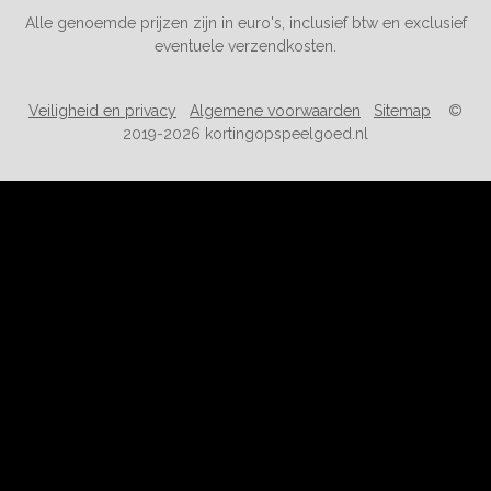
Alle genoemde prijzen zijn in euro's, inclusief btw en exclusief
eventuele verzendkosten.
Veiligheid en privacy
Algemene voorwaarden
Sitemap
©
2019-2026 kortingopspeelgoed.nl