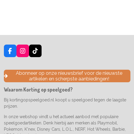
F
I
T
a
n
i
c
s
k
e
t
T
Abonneer op onze nieuwsbrief voor de nieuwste
b
a
o
artikelen en scherpste aanbiedingen!
o
g
k
o
r
Waarom Korting op speelgoed?
k
a
m
Bij kortingopspeelgoed.nl koopt u speelgoed tegen de laagste
prijzen.
In onze webshop vindt u het actueel aanbod met populaire
speelgoedartikelen. Denk hierbij aan merken als Playmobil,
Pokemon, K'nex, Disney Cars, L.O.L., NERF, Hot Wheels, Barbie,