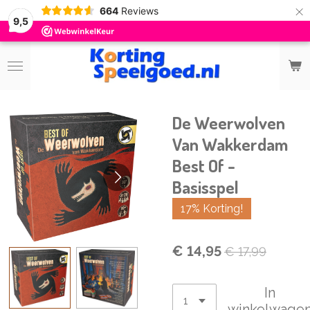
×
664
Reviews
9,5
De Weerwolven
Van Wakkerdam
Best Of -
Basisspel
17% Korting!
€ 14,95
€ 17,99
In
winkelwage