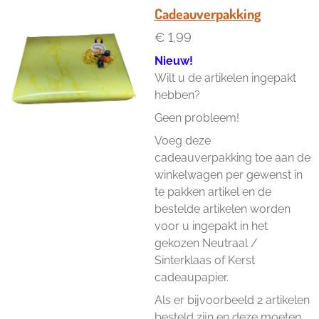
n
e
n
Cadeauverpakking
€ 1,99
Nieuw!
Wilt u de artikelen ingepakt
hebben?
Geen probleem!
Voeg deze
cadeauverpakking toe aan de
winkelwagen per gewenst in
te pakken artikel en de
bestelde artikelen worden
voor u ingepakt in het
gekozen Neutraal /
Sinterklaas of Kerst
cadeaupapier.
Als er bijvoorbeeld 2 artikelen
besteld zijn en deze moeten