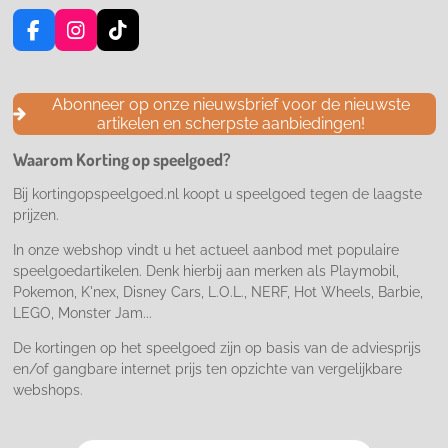
F
I
T
a
n
i
c
s
k
e
t
T
Abonneer op onze nieuwsbrief voor de nieuwste
b
a
o
artikelen en scherpste aanbiedingen!
o
g
k
o
r
Waarom Korting op speelgoed?
k
a
m
Bij kortingopspeelgoed.nl koopt u speelgoed tegen de laagste
prijzen.
In onze webshop vindt u het actueel aanbod met populaire
speelgoedartikelen. Denk hierbij aan merken als Playmobil,
Pokemon, K'nex, Disney Cars, L.O.L., NERF, Hot Wheels, Barbie,
LEGO, Monster Jam...
De kortingen op het speelgoed zijn op basis van de adviesprijs
en/of gangbare internet prijs ten opzichte van vergelijkbare
webshops.