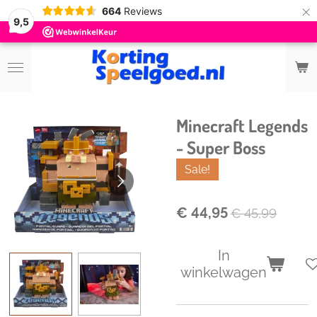
×
664
Reviews
9,5
Minecraft Legends
- Super Boss
Sale!
€ 44,95
€ 45,99
In
winkelwagen