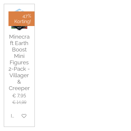
47%
Korting!
Minecra
ft Earth
Boost
Mini
Figures
2-Pack -
Villager
&
Creeper
€ 7,95
€ 14,99
In winkelwagen