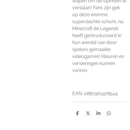
wapen om de vijanden te
verslaan! Fans zijn gek
op deze enorme,
superslechte schurk, nu
Minecraft de Legends
heeft gentroduceerd in
hun wereld van door
spelers gemaakte
videogames! Kleuren en
versieringen kunnen
variren.
EAN: 0887961978544
D
D
S
D
e
e
h
e
l
e
a
l
e
l
r
e