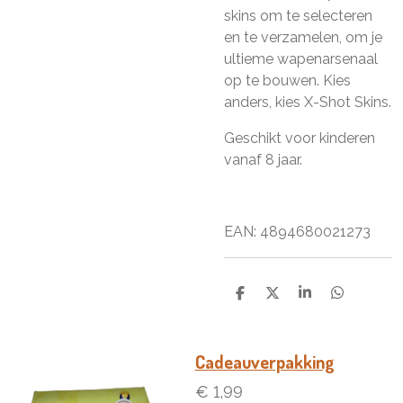
skins om te selecteren
en te verzamelen, om je
ultieme wapenarsenaal
op te bouwen. Kies
anders, kies X-Shot Skins.
Geschikt voor kinderen
vanaf 8 jaar.
EAN: 4894680021273
D
D
S
D
e
e
h
e
l
e
a
l
e
l
r
e
n
e
n
Cadeauverpakking
€ 1,99