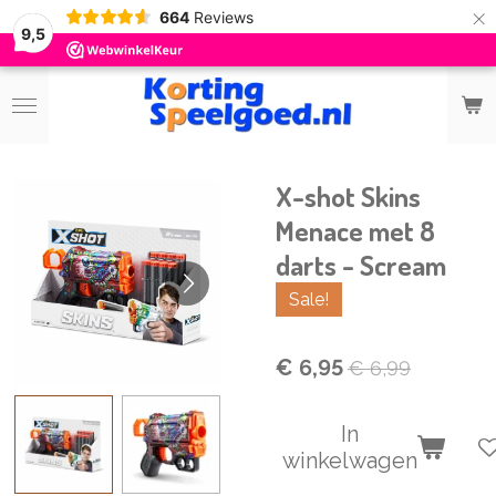
×
664
Reviews
9,5
X-shot Skins
Menace met 8
darts - Scream
Sale!
€ 6,95
€ 6,99
In
winkelwagen